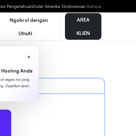
sis Pengetahuan
Dolar Amerika
$
Indonesian
Bahasa
AREA
Ngobrol dengan
KLIEN
UltaAI
 Hosting Anda
tuk segala hal yang
ing. Dapatkan saran