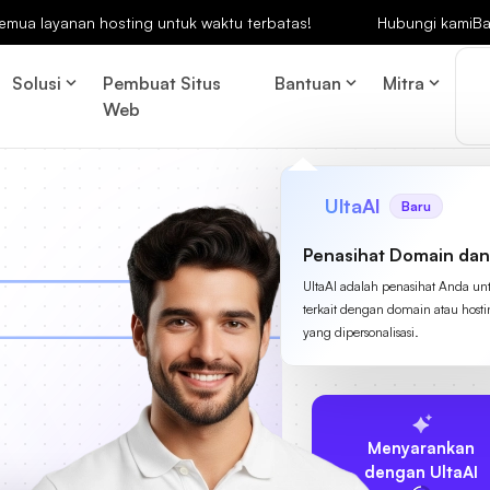
emua layanan hosting untuk waktu terbatas!
Hubungi kami
Ba
Solusi
Pembuat Situs
Bantuan
Mitra
Web
UltaAI
Baru
Penasihat Domain dan
UltaAI adalah penasihat Anda un
terkait dengan domain atau host
yang dipersonalisasi.
Menyarankan
dengan UltaAI