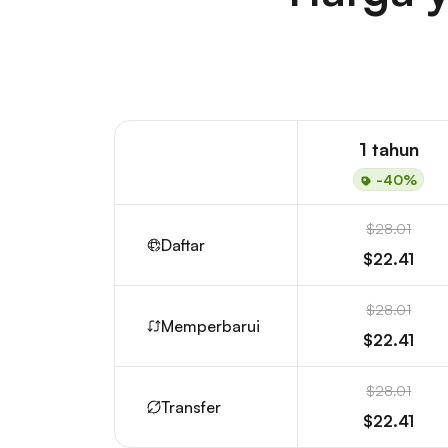
1 tahun
-40%
$28.01
Daftar
$22.41
$28.01
Memperbarui
$22.41
$28.01
Transfer
$22.41