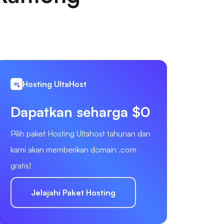
Hosting UltaHost
Dapatkan seharga $0
Pilih paket Hosting Ultahost tahunan dan
kami akan memberikan domain .com
gratis!
Jelajahi Paket Hosting