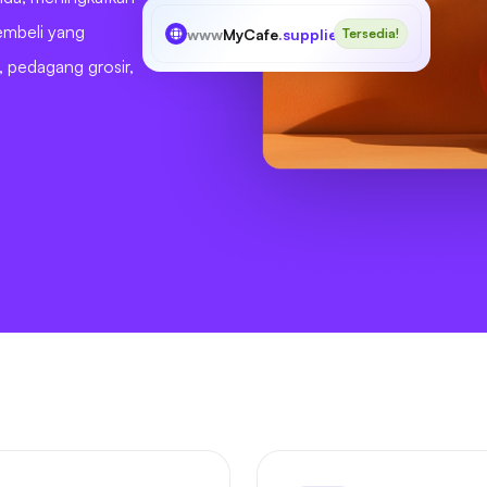
embeli yang
www
MyCafe
.supplies
Tersedia!
, pedagang grosir,