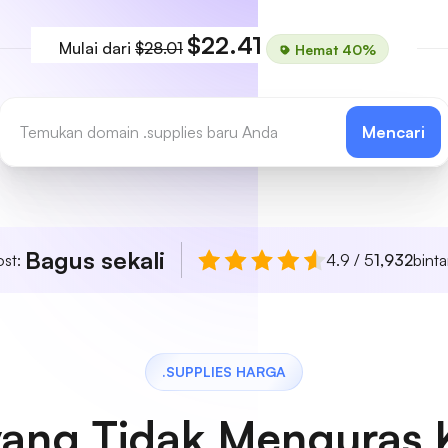
$22.41
Mulai dari
$28.01
Hemat 40%
Mencari
Bagus sekali
ost:
4.9 / 5
1,932
bint
.SUPPLIES HARGA
yang Tidak Menguras 