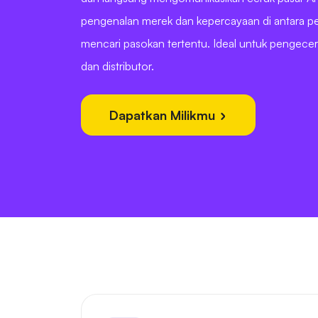
pengenalan merek dan kepercayaan di antara p
mencari pasokan tertentu. Ideal untuk pengecer
dan distributor.
Dapatkan Milikmu