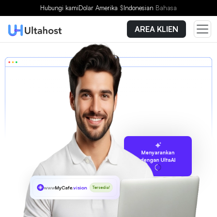
Hubungi kami
Dolar Amerika
$
Indonesian
Bahasa
AREA KLIEN
Menyarankan
dengan UltaAI
www
MyCafe
.vision
Tersedia!