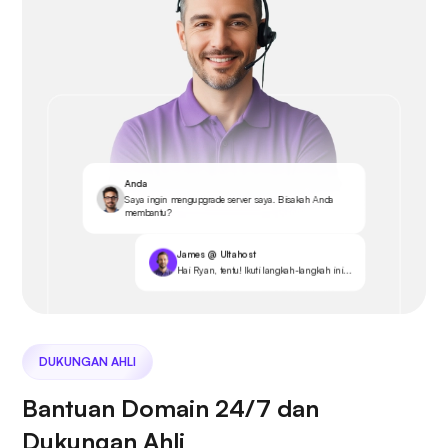
Anda
Saya ingin mengupgrade server saya. Bisakah Anda
membantu?
James @ Ultahost
Hai Ryan, tentu! Ikuti langkah-langkah ini...
DUKUNGAN AHLI
Bantuan Domain 24/7 dan
Dukungan Ahli