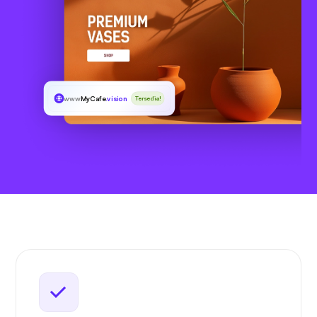
www
MyCafe
.vision
Tersedia!