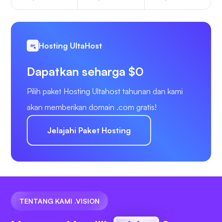
Hosting UltaHost
Dapatkan seharga $0
Pilih paket Hosting Ultahost tahunan dan kami
akan memberikan domain .com gratis!
Jelajahi Paket Hosting
TENTANG KAMI .VISION