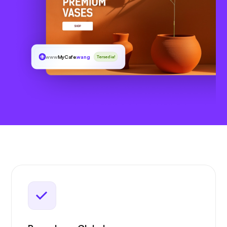
www
MyCafe
.wang
Tersedia!