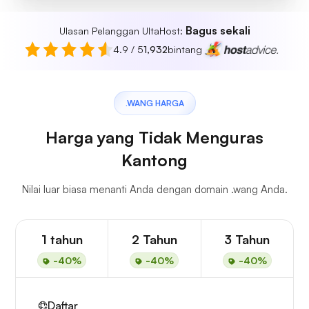
Bagus sekali
Ulasan Pelanggan UltaHost:
4.9 / 5
1,932
bintang
.WANG HARGA
Harga yang Tidak Menguras
Kantong
Nilai luar biasa menanti Anda dengan domain .wang Anda.
1 tahun
2 Tahun
3 Tahun
-40%
-40%
-40%
Daftar