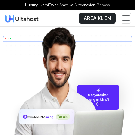
Hubungi kami
Dolar Amerika
$
Indonesian
Bahasa
AREA KLIEN
Menyarankan
dengan UltaAI
www
MyCafe
.wang
Tersedia!