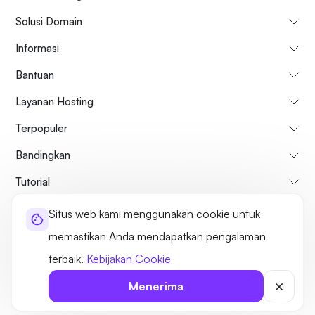
Solusi Domain
Informasi
Bantuan
Layanan Hosting
Terpopuler
Bandingkan
Tutorial
Situs web kami menggunakan cookie untuk
Tentang kami
Kebijakan Pembatalan & Pengembalian Dana
memastikan Anda mendapatkan pengalaman
Syarat dan ketentuan
Kebijakan pribadi
Hukum
Sitemap
terbaik.
Kebijakan Cookie
©2026 UltaHost - Seluruh hak cipta
Menerima