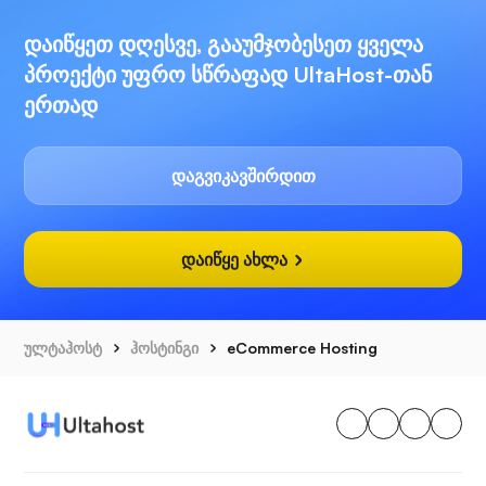
დაიწყეთ დღესვე, გააუმჯობესეთ ყველა
პროექტი უფრო სწრაფად UltaHost-თან
ერთად
დაგვიკავშირდით
დაიწყე ახლა
ულტაჰოსტ
ჰოსტინგი
eCommerce Hosting