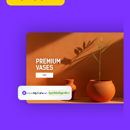
www
MyCafe
.archi
ხელმისაწვდომია!