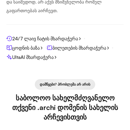
და საიმედოდ, არ აქვს მნიშვნელობა რომელ
გაფართოებას აირჩევთ.
24/7 ლაივ ჩატის მხარდაჭერა
ცოდნის ბაზა
ბილეთების მხარდაჭერა
UltaAI მხარდაჭერა
ᲓᲐᲛᲬᲧᲔᲑᲘ? ᲞᲠᲝᲑᲚᲔᲛᲐ ᲐᲠ ᲐᲠᲘᲡ
საბოლოო სახელმძღვანელო
თქვენი .archi დომენის სახელის
არჩევისთვის