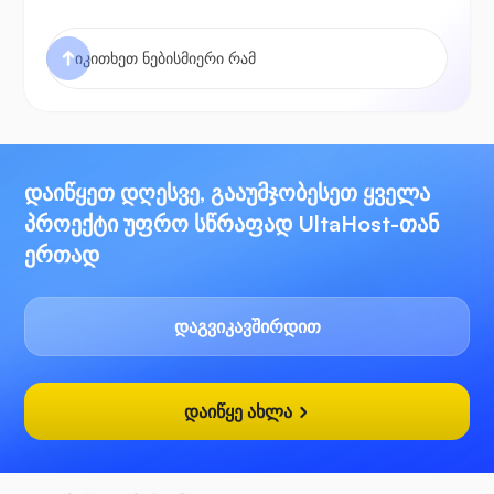
დაიწყეთ დღესვე, გააუმჯობესეთ ყველა
პროექტი უფრო სწრაფად UltaHost-თან
ერთად
დაგვიკავშირდით
დაიწყე ახლა