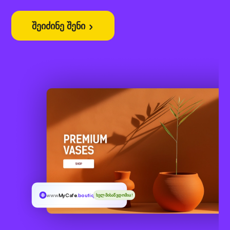
შეიძინე შენი
www
MyCafe
.boutique
ხელმისაწვდომია!