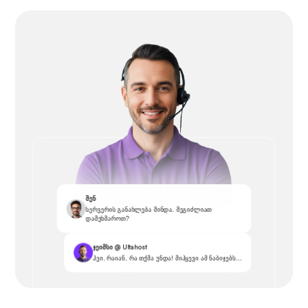
შენ
სერვერის განახლება მინდა. შეგიძლიათ
დამეხმაროთ?
ჯეიმსი @ Ultahost
ჰეი, რაიან, რა თქმა უნდა! მიჰყევი ამ ნაბიჯებს...