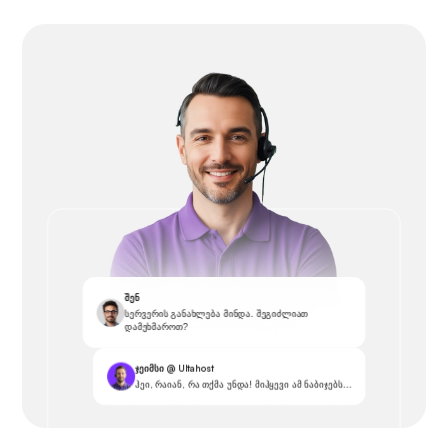
შენ
სერვერის განახლება მინდა. შეგიძლიათ
დამეხმაროთ?
ჯეიმსი @ Ultahost
ჰეი, რაიან, რა თქმა უნდა! მიჰყევი ამ ნაბიჯებს...