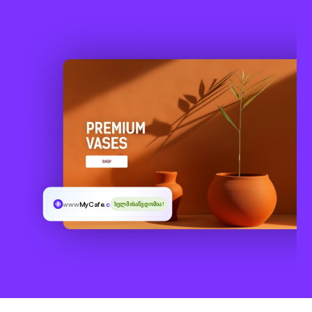
www
MyCafe
.cafe
ხელმისაწვდომია!