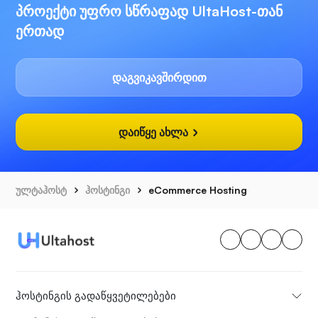
პროექტი უფრო სწრაფად UltaHost-თან
ერთად
დაგვიკავშირდით
დაიწყე ახლა
ულტაჰოსტ
ჰოსტინგი
eCommerce Hosting
ჰოსტინგის გადაწყვეტილებები