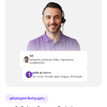
შენ
სერვერის განახლება მინდა. შეგიძლიათ
დამეხმაროთ?
ჯეიმსი @ Ultahost
ჰეი, რაიან, რა თქმა უნდა! მიჰყევი ამ ნაბიჯებს...
ᲔᲥᲡᲞᲔᲠᲢᲔᲑᲘᲡ ᲛᲮᲐᲠᲓᲐᲭᲔᲠᲐ