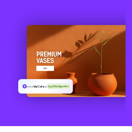
www
MyCafe
.cam
ხელმისაწვდომია!