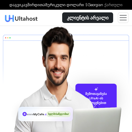
დაგვიკავშირდით
Ამერიკული დოლარი
$
Georgian
ქართული
კლიენტის არეალი
შემოთავაზება
UltaAI-ის
გამოყენებით
www
MyCafe
.cam
ხელმისაწვდომია!