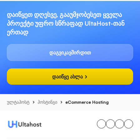
დაიწყეთ დღესვე, გააუმჯობესეთ ყველა
პროექტი უფრო სწრაფად UltaHost-თან
ერთად
დაგვიკავშირდით
დაიწყე ახლა
ულტაჰოსტ
ჰოსტინგი
eCommerce Hosting