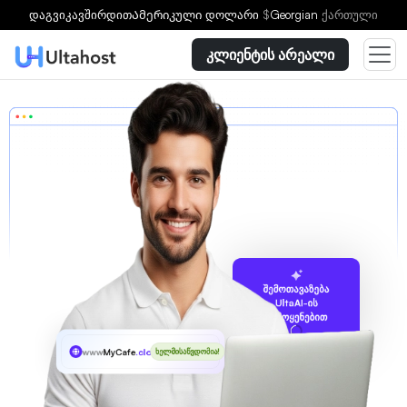
დაგვიკავშირდით
Ამერიკული დოლარი
$
Georgian
ქართული
კლიენტის არეალი
შემოთავაზება
UltaAI-ის
გამოყენებით
www
MyCafe
.cloud
ხელმისაწვდომია!