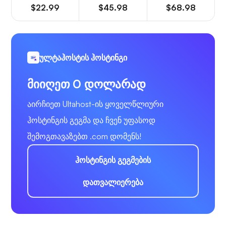
$22.99
$45.98
$68.98
ულტაჰოსტის ჰოსტინგი
მიიღეთ 0 დოლარად
აირჩიეთ Ultahost-ის ყოველწლიური
ჰოსტინგის გეგმა და ჩვენ უფასოდ
შემოგთავაზებთ .com დომენს!
ჰოსტინგის გეგმების
დათვალიერება