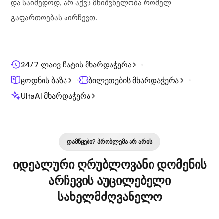
და საიმედოდ, არ აქვს მნიშვნელობა რომელ
გაფართოებას აირჩევთ.
24/7 ლაივ ჩატის მხარდაჭერა
ცოდნის ბაზა
ბილეთების მხარდაჭერა
UltaAI მხარდაჭერა
ᲓᲐᲛᲬᲧᲔᲑᲘ? ᲞᲠᲝᲑᲚᲔᲛᲐ ᲐᲠ ᲐᲠᲘᲡ
იდეალური ღრუბლოვანი დომენის
არჩევის აუცილებელი
სახელმძღვანელო