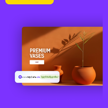
www
MyCafe
.cloud
ხელმისაწვდომია!