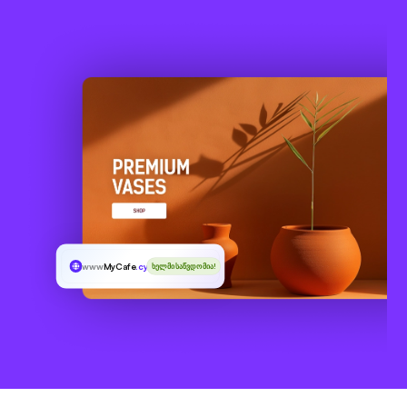
www
MyCafe
.cyou
ხელმისაწვდომია!