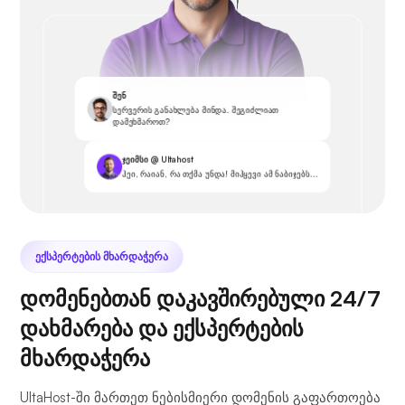
შენ
სერვერის განახლება მინდა. შეგიძლიათ
დამეხმაროთ?
ჯეიმსი @ Ultahost
ჰეი, რაიან, რა თქმა უნდა! მიჰყევი ამ ნაბიჯებს...
ᲔᲥᲡᲞᲔᲠᲢᲔᲑᲘᲡ ᲛᲮᲐᲠᲓᲐᲭᲔᲠᲐ
დომენებთან დაკავშირებული 24/7
დახმარება და ექსპერტების
მხარდაჭერა
UltaHost-ში მართეთ ნებისმიერი დომენის გაფართოება