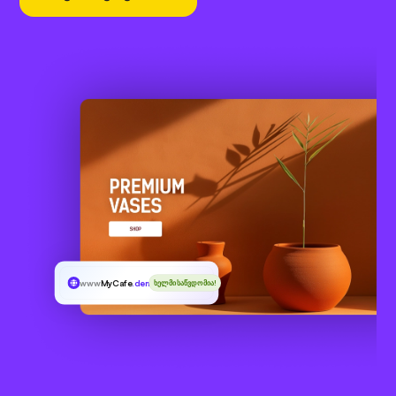
www
MyCafe
.dental
ხელმისაწვდომია!