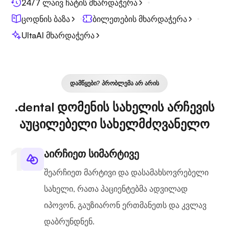
24/7 ლაივ ჩატის მხარდაჭერა
ცოდნის ბაზა
ბილეთების მხარდაჭერა
UltaAI მხარდაჭერა
ᲓᲐᲛᲬᲧᲔᲑᲘ? ᲞᲠᲝᲑᲚᲔᲛᲐ ᲐᲠ ᲐᲠᲘᲡ
.dental დომენის სახელის არჩევის
აუცილებელი სახელმძღვანელო
აირჩიეთ სიმარტივე
შეარჩიეთ მარტივი და დასამახსოვრებელი
სახელი, რათა პაციენტებმა ადვილად
იპოვონ, გაუზიარონ ერთმანეთს და კვლავ
დაბრუნდნენ.