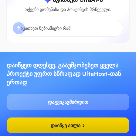
თქვენი დომენისა და ჰოსტინგის მრჩეველი.
დაიწყეთ დღესვე, გააუმჯობესეთ ყველა
პროექტი უფრო სწრაფად UltaHost-თან
ერთად
დაგვიკავშირდით
დაიწყე ახლა