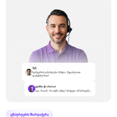
შენ
სერვერის განახლება მინდა. შეგიძლიათ
დამეხმაროთ?
ჯეიმსი @ Ultahost
ჰეი, რაიან, რა თქმა უნდა! მიჰყევი ამ ნაბიჯებს...
ᲔᲥᲡᲞᲔᲠᲢᲔᲑᲘᲡ ᲛᲮᲐᲠᲓᲐᲭᲔᲠᲐ