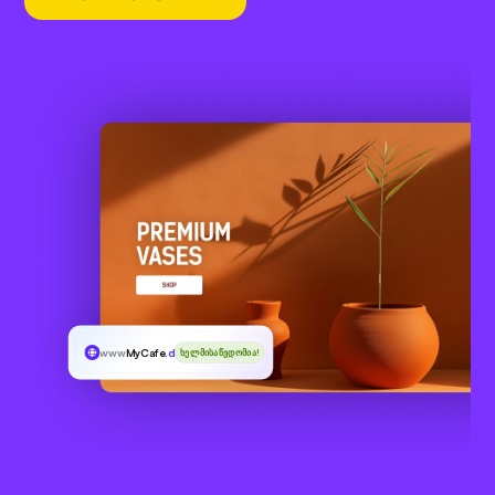
www
MyCafe
.desi
ხელმისაწვდომია!