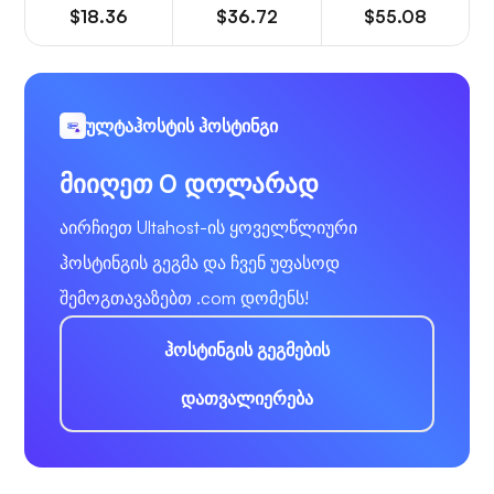
$18.36
$36.72
$55.08
ულტაჰოსტის ჰოსტინგი
მიიღეთ 0 დოლარად
აირჩიეთ Ultahost-ის ყოველწლიური
ჰოსტინგის გეგმა და ჩვენ უფასოდ
შემოგთავაზებთ .com დომენს!
ჰოსტინგის გეგმების
დათვალიერება