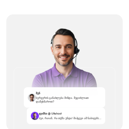
შენ
სერვერის განახლება მინდა. შეგიძლიათ
დამეხმაროთ?
ჯეიმსი @ Ultahost
ჰეი, რაიან, რა თქმა უნდა! მიჰყევი ამ ნაბიჯებს...