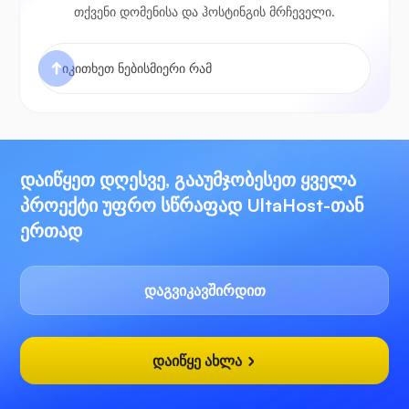
თქვენი დომენისა და ჰოსტინგის მრჩეველი.
დაიწყეთ დღესვე, გააუმჯობესეთ ყველა
პროექტი უფრო სწრაფად UltaHost-თან
ერთად
დაგვიკავშირდით
დაიწყე ახლა