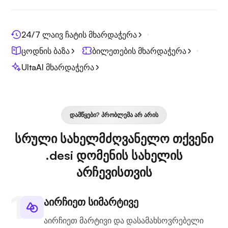
24/7 ლაივ ჩატის მხარდაჭერა
ცოდნის ბაზა
ბილეთების მხარდაჭერა
UltaAI მხარდაჭერა
ᲓᲐᲛᲬᲧᲔᲑᲘ? ᲞᲠᲝᲑᲚᲔᲛᲐ ᲐᲠ ᲐᲠᲘᲡ
სრული სახელმძღვანელო თქვენი
.desi დომენის სახელის
არჩევისთვის
აირჩიეთ სიმარტივე
აირჩიეთ მარტივი და დასამახსოვრებელი