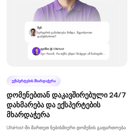
შენ
სერვერის განახლება მინდა. შეგიძლიათ
დამეხმაროთ?
ჯეიმსი @ Ultahost
ჰეი, რაიან, რა თქმა უნდა! მიჰყევი ამ ნაბიჯებს...
ᲔᲥᲡᲞᲔᲠᲢᲔᲑᲘᲡ ᲛᲮᲐᲠᲓᲐᲭᲔᲠᲐ
დომენებთან დაკავშირებული 24/7
დახმარება და ექსპერტების
მხარდაჭერა
UltaHost-ში მართეთ ნებისმიერი დომენის გაფართოება