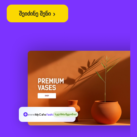
შეიძინე შენი
www
MyCafe
.fashion
ხელმისაწვდომია!