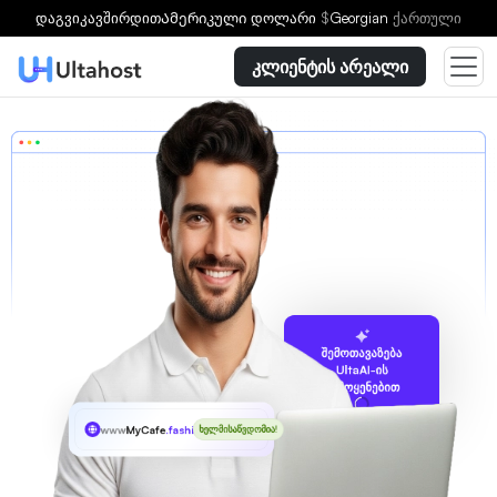
დაგვიკავშირდით
Ამერიკული დოლარი
$
Georgian
ქართული
კლიენტის არეალი
შემოთავაზება
UltaAI-ის
გამოყენებით
www
MyCafe
.fashion
ხელმისაწვდომია!