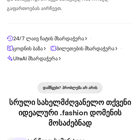
გაფართოებას აირჩევთ.
24/7 ლაივ ჩატის მხარდაჭერა
ცოდნის ბაზა
ბილეთების მხარდაჭერა
UltaAI მხარდაჭერა
ᲓᲐᲛᲬᲧᲔᲑᲘ? ᲞᲠᲝᲑᲚᲔᲛᲐ ᲐᲠ ᲐᲠᲘᲡ
სრული სახელმძღვანელო თქვენი
იდეალური .fashion დომენის
მოსაძებნად