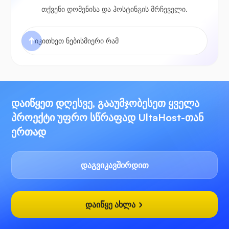
თქვენი დომენისა და ჰოსტინგის მრჩეველი.
დაიწყეთ დღესვე, გააუმჯობესეთ ყველა
პროექტი უფრო სწრაფად UltaHost-თან
ერთად
დაგვიკავშირდით
დაიწყე ახლა