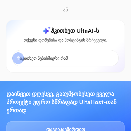
ან
ჰკითხეთ UltaAI-ს
თქვენი დომენისა და ჰოსტინგის მრჩეველი.
დაიწყეთ დღესვე, გააუმჯობესეთ ყველა
პროექტი უფრო სწრაფად UltaHost-თან
ერთად
დაგვიკავშირდით