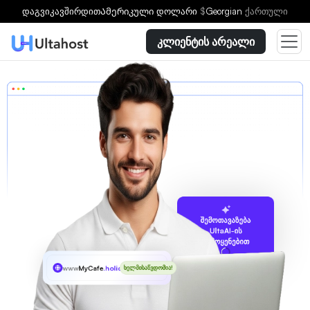
დაგვიკავშირდით
Ამერიკული დოლარი
$
Georgian
ქართული
კლიენტის არეალი
შემოთავაზება
UltaAI-ის
გამოყენებით
www
MyCafe
.holiday
ხელმისაწვდომია!