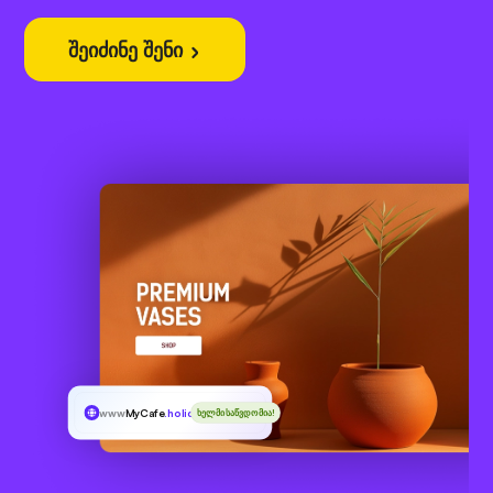
შეიძინე შენი
www
MyCafe
.holiday
ხელმისაწვდომია!