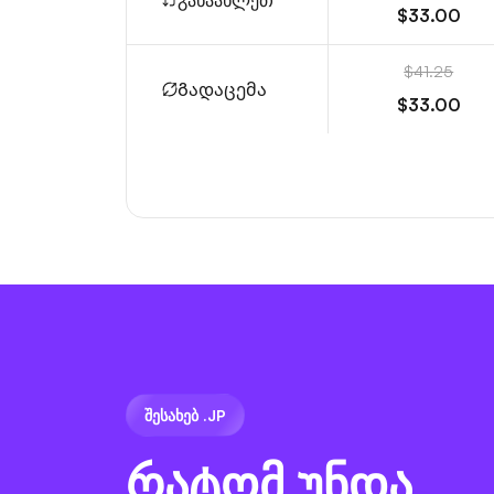
განაახლეთ
$33.00
$41.25
Გადაცემა
$33.00
ᲨᲔᲡᲐᲮᲔᲑ .JP
რატომ უნდა