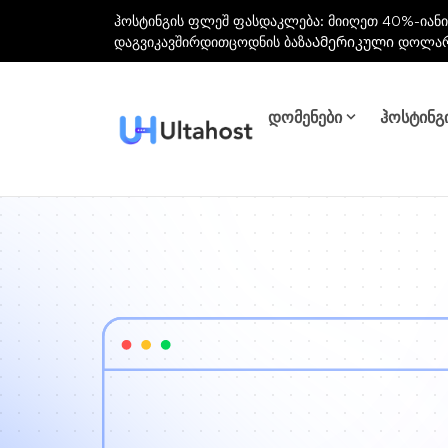
ჰოსტინგის ფლეშ ფასდაკლება: მიიღეთ 40%-იანი
დაგვიკავშირდით
ცოდნის ბაზა
Ამერიკული დოლა
დომენები
ჰოსტინგ