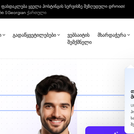
 ფასდაკლება ყველა ჰოსტინგის სერვისზე შეზღუდული დროით!
რი
$
Georgian
ქართული
ი
გადაწყვეტილებები
ვებსაიტის
მხარდაჭერა
შემქმნელი
თ
მ
U
ჰ
ს
შ