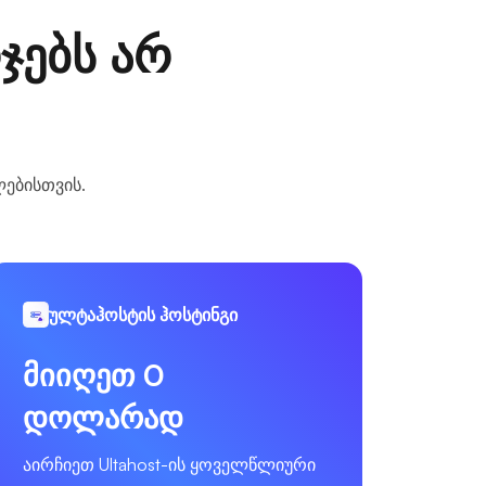
ჯებს არ
ლებისთვის.
ულტაჰოსტის ჰოსტინგი
მიიღეთ 0
დოლარად
აირჩიეთ Ultahost-ის ყოველწლიური