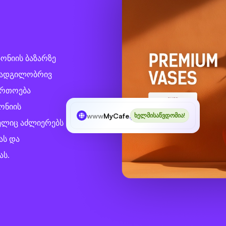
პონიის ბაზარზე
ს ადგილობრივ
ფართოება
ონიის
www
MyCafe
.jp
ხელმისაწვდომია!
ელიც აძლიერებს
ას და
ას.