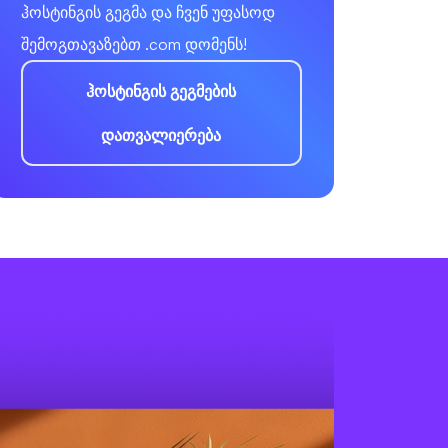
ჰოსტინგის გეგმა და ჩვენ უფასოდ
შემოგთავაზებთ .com დომენს!
ჰოსტინგის გეგმების
დათვალიერება