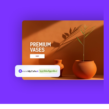
www
MyCafe
.kids
ხელმისაწვდომია!