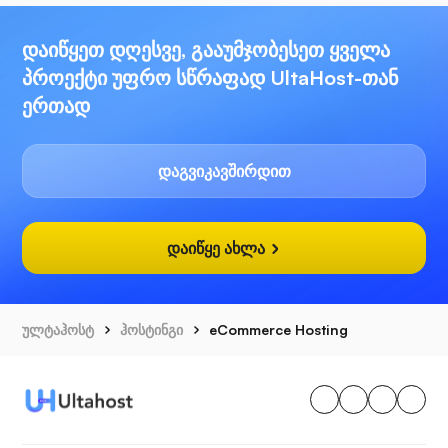
დაიწყეთ დღესვე, გააუმჯობესეთ ყველა
პროექტი უფრო სწრაფად UltaHost-თან
ერთად
დაგვიკავშირდით
დაიწყე ახლა
ულტაჰოსტ
ჰოსტინგი
eCommerce Hosting