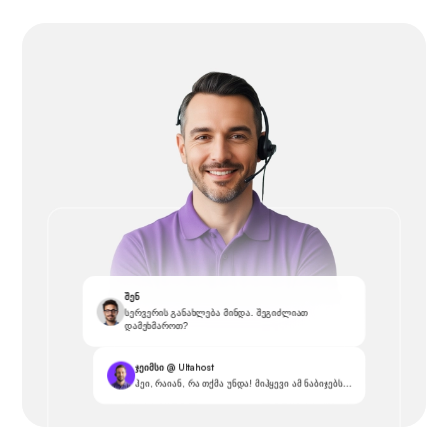
შენ
სერვერის განახლება მინდა. შეგიძლიათ
დამეხმაროთ?
ჯეიმსი @ Ultahost
ჰეი, რაიან, რა თქმა უნდა! მიჰყევი ამ ნაბიჯებს...