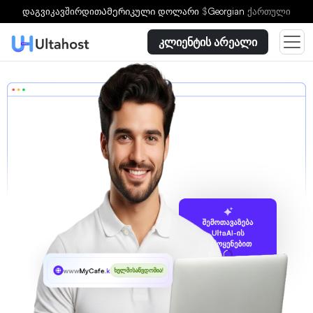
დაგვიკავშირდით
Ამერიკული დოლარი
$
Georgian
ქართული
კლიენტის არეალი
შემოთავაზება
UltaAI-ის
გამოყენებით
www
MyCafe
.kids
ხელმისაწვდომია!