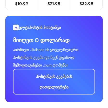
$10.99
$21.98
$32.98
ულტაჰოსტის ჰოსტინგი
მიიღეთ 0 დოლარად
აირჩიეთ Ultahost-ის ყოველწლიური
ჰოსტინგის გეგმა და ჩვენ უფასოდ
შემოგთავაზებთ .com დომენს!
ჰოსტინგის გეგმების
დათვალიერება