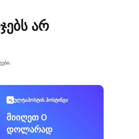
ჯებს არ
ფები.
ულტაჰოსტის ჰოსტინგი
მიიღეთ 0
დოლარად