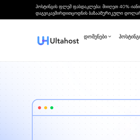
ჰოსტინგის ფლეშ ფასდაკლება: მიიღეთ 40%-იანი
დაგვიკავშირდით
ცოდნის ბაზა
Ამერიკული დოლა
დომენები
ჰოსტინგ