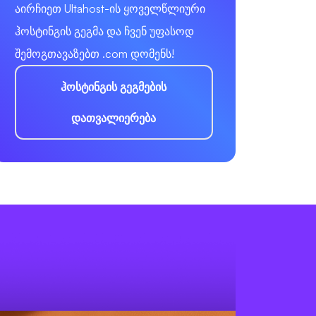
აირჩიეთ Ultahost-ის ყოველწლიური
ჰოსტინგის გეგმა და ჩვენ უფასოდ
შემოგთავაზებთ .com დომენს!
ჰოსტინგის გეგმების
დათვალიერება