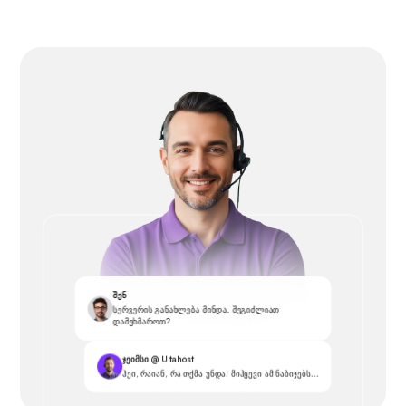
შენ
სერვერის განახლება მინდა. შეგიძლიათ
დამეხმაროთ?
ჯეიმსი @ Ultahost
ჰეი, რაიან, რა თქმა უნდა! მიჰყევი ამ ნაბიჯებს...