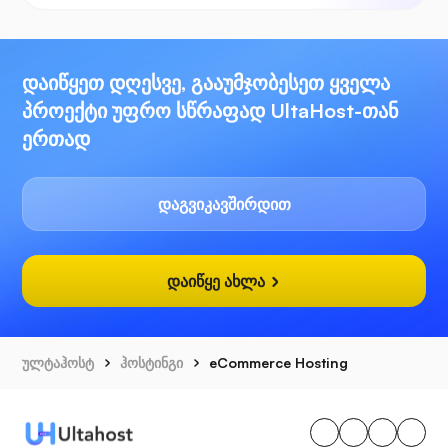
დაიწყეთ დღესვე, გააუმჯობესეთ ყველა
პროექტი უფრო სწრაფად UltaHost-თან
ერთად
დაგვიკავშირდით
დაიწყე ახლა
ულტაჰოსტ
ჰოსტინგი
eCommerce Hosting