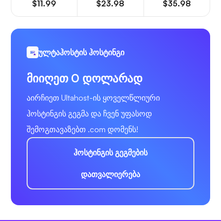
$11.99
$23.98
$35.98
ულტაჰოსტის ჰოსტინგი
მიიღეთ 0 დოლარად
აირჩიეთ Ultahost-ის ყოველწლიური
ჰოსტინგის გეგმა და ჩვენ უფასოდ
შემოგთავაზებთ .com დომენს!
ჰოსტინგის გეგმების
დათვალიერება