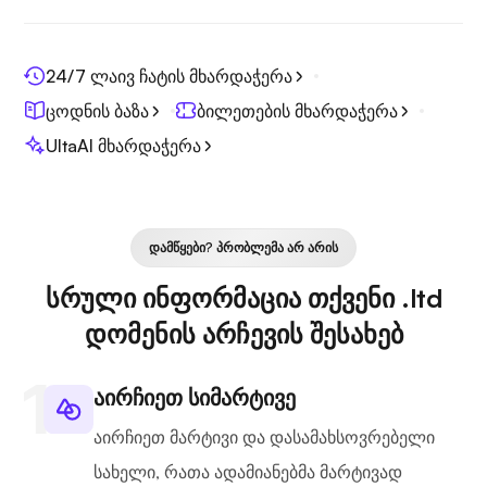
24/7 ლაივ ჩატის მხარდაჭერა
ცოდნის ბაზა
ბილეთების მხარდაჭერა
UltaAI მხარდაჭერა
ᲓᲐᲛᲬᲧᲔᲑᲘ? ᲞᲠᲝᲑᲚᲔᲛᲐ ᲐᲠ ᲐᲠᲘᲡ
სრული ინფორმაცია თქვენი .ltd
დომენის არჩევის შესახებ
აირჩიეთ სიმარტივე
აირჩიეთ მარტივი და დასამახსოვრებელი
სახელი, რათა ადამიანებმა მარტივად