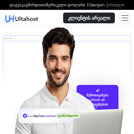
დაგვიკავშირდით
Ამერიკული დოლარი
$
Georgian
ქართული
კლიენტის არეალი
შემოთავაზება
UltaAI-ის
გამოყენებით
www
MyCafe
.marketing
ხელმისაწვდომია!