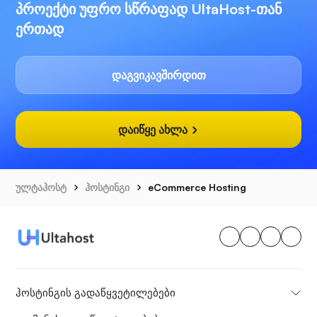
პროექტი უფრო სწრაფად UltaHost-თან
ერთად
დაგვიკავშირდით
დაიწყე ახლა
ულტაჰოსტ
ჰოსტინგი
eCommerce Hosting
ჰოსტინგის გადაწყვეტილებები