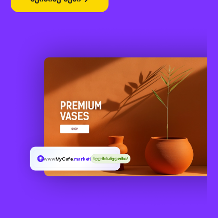
www
MyCafe
.marketing
ხელმისაწვდომია!