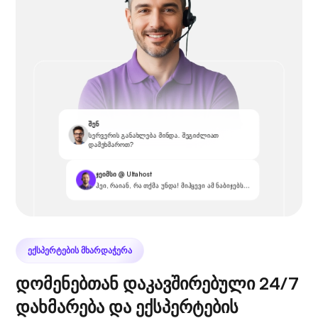
შენ
სერვერის განახლება მინდა. შეგიძლიათ
დამეხმაროთ?
ჯეიმსი @ Ultahost
ჰეი, რაიან, რა თქმა უნდა! მიჰყევი ამ ნაბიჯებს...
ᲔᲥᲡᲞᲔᲠᲢᲔᲑᲘᲡ ᲛᲮᲐᲠᲓᲐᲭᲔᲠᲐ
დომენებთან დაკავშირებული 24/7
დახმარება და ექსპერტების