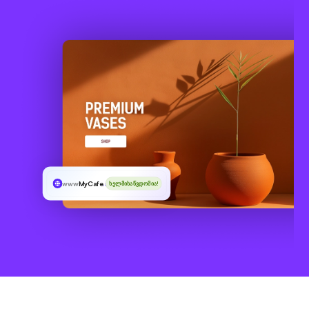
www
MyCafe
.mg
ხელმისაწვდომია!