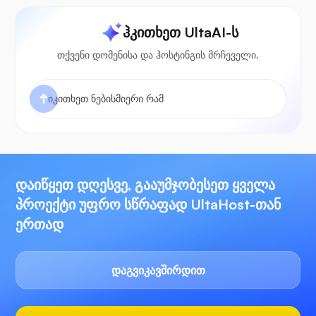
ჰკითხეთ UltaAI-ს
თქვენი დომენისა და ჰოსტინგის მრჩეველი.
დაიწყეთ დღესვე, გააუმჯობესეთ ყველა
პროექტი უფრო სწრაფად UltaHost-თან
ერთად
დაგვიკავშირდით