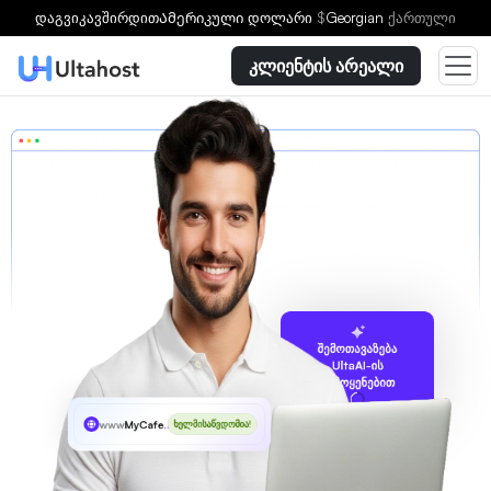
დაგვიკავშირდით
Ამერიკული დოლარი
$
Georgian
ქართული
კლიენტის არეალი
შემოთავაზება
UltaAI-ის
გამოყენებით
www
MyCafe
.mg
ხელმისაწვდომია!