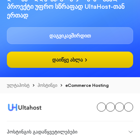
პროექტი უფრო სწრაფად UltaHost-თან
ერთად
დაგვიკავშირდით
დაიწყე ახლა
ულტაჰოსტ
ჰოსტინგი
eCommerce Hosting
ჰოსტინგის გადაწყვეტილებები