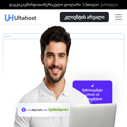
დაგვიკავშირდით
Ამერიკული დოლარი
$
Georgian
ქართული
კლიენტის არეალი
შემოთავაზება
UltaAI-ის
გამოყენებით
www
MyCafe
.net.in
ხელმისაწვდომია!