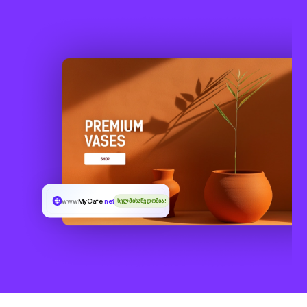
www
MyCafe
.net.in
ხელმისაწვდომია!