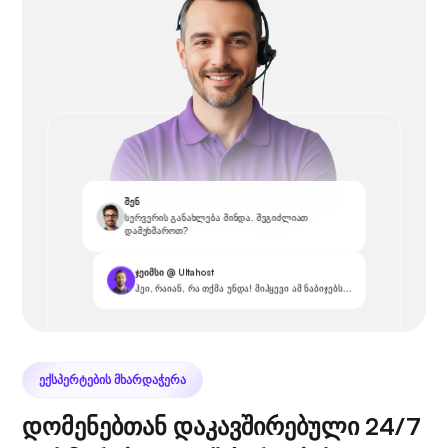
შენ
სერვერის განახლება მინდა. შეგიძლიათ
დამეხმაროთ?
ჯეიმსი @ Ultahost
ჰეი, რაიან, რა თქმა უნდა! მიჰყევი ამ ნაბიჯებს...
ᲔᲥᲡᲞᲔᲠᲢᲔᲑᲘᲡ ᲛᲮᲐᲠᲓᲐᲭᲔᲠᲐ
დომენებთან დაკავშირებული 24/7