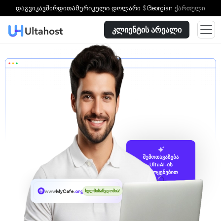
დაგვიკავშირდით
Ამერიკული დოლარი
$
Georgian
ქართული
კლიენტის არეალი
შემოთავაზება
UltaAI-ის
გამოყენებით
www
MyCafe
.org.pl
ხელმისაწვდომია!