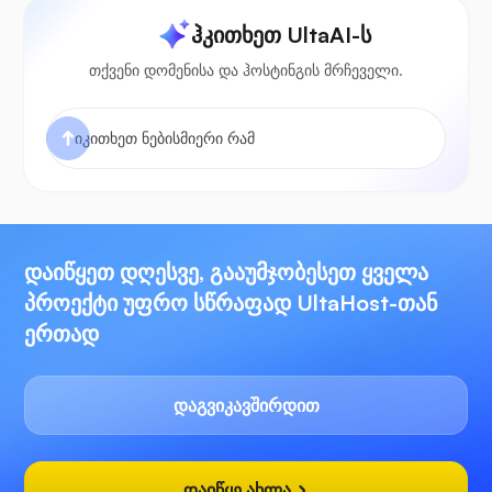
ჰკითხეთ UltaAI-ს
თქვენი დომენისა და ჰოსტინგის მრჩეველი.
დაიწყეთ დღესვე, გააუმჯობესეთ ყველა
პროექტი უფრო სწრაფად UltaHost-თან
ერთად
დაგვიკავშირდით
დაიწყე ახლა