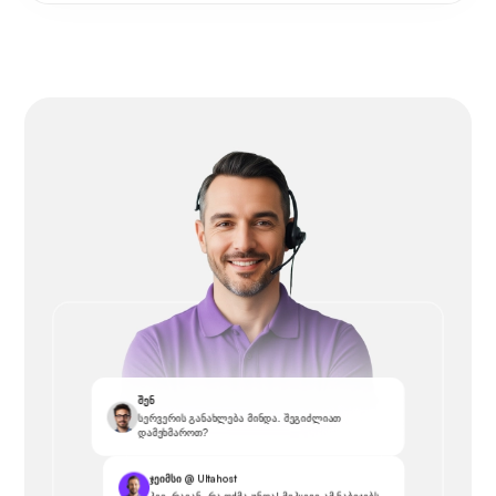
შენ
სერვერის განახლება მინდა. შეგიძლიათ
დამეხმაროთ?
ჯეიმსი @ Ultahost
ჰეი, რაიან, რა თქმა უნდა! მიჰყევი ამ ნაბიჯებს...