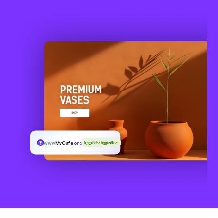
www
MyCafe
.org.pl
ხელმისაწვდომია!