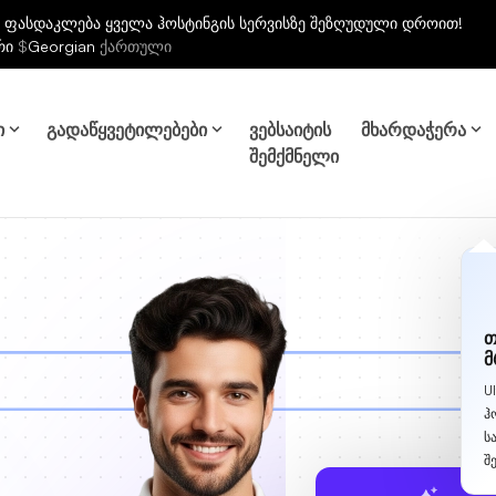
 ფასდაკლება ყველა ჰოსტინგის სერვისზე შეზღუდული დროით!
რი
$
Georgian
ქართული
ი
გადაწყვეტილებები
ვებსაიტის
მხარდაჭერა
შემქმნელი
თ
მ
U
ჰ
ს
შ