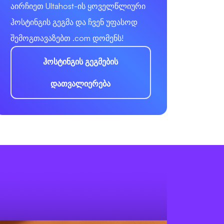
აირჩიეთ Ultahost-ის ყოველწლიური
ჰოსტინგის გეგმა და ჩვენ უფასოდ
შემოგთავაზებთ .com დომენს!
ჰოსტინგის გეგმების
დათვალიერება