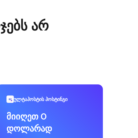
ჯებს არ
ულტაჰოსტის ჰოსტინგი
მიიღეთ 0
დოლარად