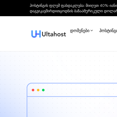
ჰოსტინგის ფლეშ ფასდაკლება: მიიღეთ 40%-იანი
დაგვიკავშირდით
ცოდნის ბაზა
Ამერიკული დოლა
დომენები
ჰოსტინგ