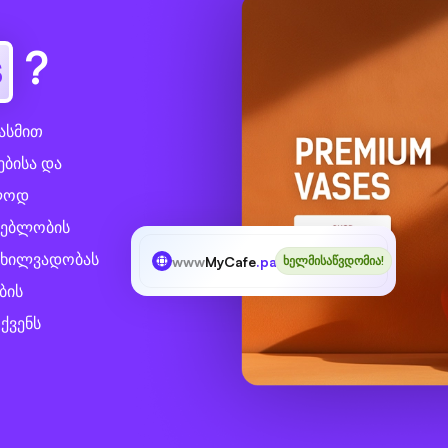
s
?
გასმით
ებისა და
ალოდ
ნებლობის
ნ ხილვადობას
www
MyCafe
.parts
ხელმისაწვდომია!
ბის
ქვენს