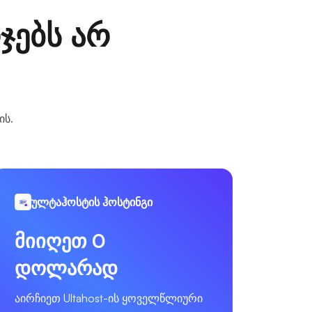
ჯებს არ
ის.
ულტაჰოსტის ჰოსტინგი
მიიღეთ 0
დოლარად
აირჩიეთ Ultahost-ის ყოველწლიური