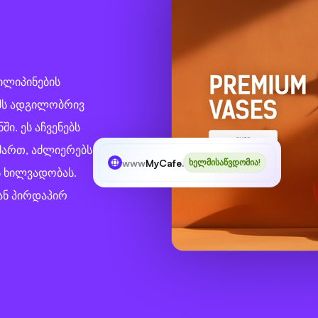
ილიპინების
ვამს ადგილობრივ
ი. ეს აჩვენებს
მართ, აძლიერებს
www
MyCafe
.ph
ხელმისაწვდომია!
ს ხილვადობას.
ან პირდაპირ