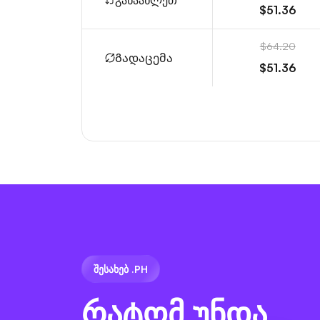
განაახლეთ
$51.36
$64.20
Გადაცემა
$51.36
ᲨᲔᲡᲐᲮᲔᲑ .PH
რატომ უნდა