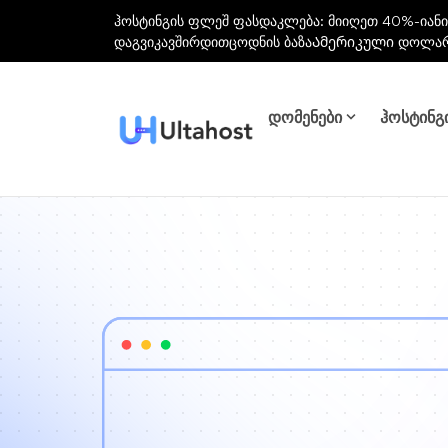
ჰოსტინგის ფლეშ ფასდაკლება: მიიღეთ 40%-იანი
დაგვიკავშირდით
ცოდნის ბაზა
Ამერიკული დოლა
დომენები
ჰოსტინგ