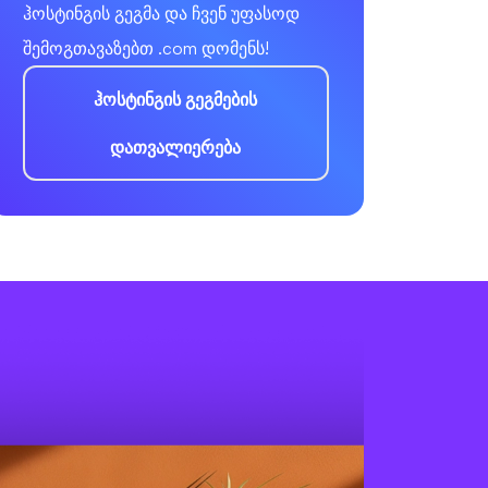
ჰოსტინგის გეგმა და ჩვენ უფასოდ
შემოგთავაზებთ .com დომენს!
ჰოსტინგის გეგმების
დათვალიერება