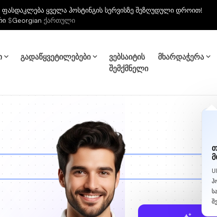
 ფასდაკლება ყველა ჰოსტინგის სერვისზე შეზღუდული დროით!
რი
$
Georgian
ქართული
ი
გადაწყვეტილებები
ვებსაიტის
მხარდაჭერა
შემქმნელი
თ
მ
U
ჰ
ს
შ