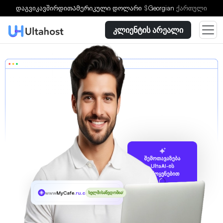
დაგვიკავშირდით
Ამერიკული დოლარი
$
Georgian
ქართული
კლიენტის არეალი
შემოთავაზება
UltaAI-ის
გამოყენებით
www
MyCafe
.ru.com
ხელმისაწვდომია!