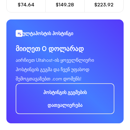
$74.64
$149.28
$223.92
ულტაჰოსტის ჰოსტინგი
მიიღეთ 0 დოლარად
აირჩიეთ Ultahost-ის ყოველწლიური
ჰოსტინგის გეგმა და ჩვენ უფასოდ
შემოგთავაზებთ .com დომენს!
ჰოსტინგის გეგმების
დათვალიერება