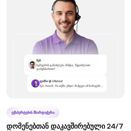
შენ
სერვერის განახლება მინდა. შეგიძლიათ
დამეხმაროთ?
ჯეიმსი @ Ultahost
ჰეი, რაიან, რა თქმა უნდა! მიჰყევი ამ ნაბიჯებს...
ᲔᲥᲡᲞᲔᲠᲢᲔᲑᲘᲡ ᲛᲮᲐᲠᲓᲐᲭᲔᲠᲐ
დომენებთან დაკავშირებული 24/7