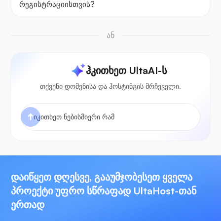
რეგისტრაციისთვის?
ან
ჰკითხეთ UltaAI-ს
თქვენი დომენისა და ჰოსტინგის მრჩეველი.
დაიწყეთ დღესვე, გააუმჯობესეთ ყველა
პროექტი უფრო სწრაფად UltaHost-თან
ერთად