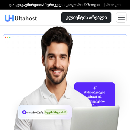
დაგვიკავშირდით
Ამერიკული დოლარი
$
Georgian
ქართული
კლიენტის არეალი
შემოთავაზება
UltaAI-ის
გამოყენებით
www
MyCafe
.tel
ხელმისაწვდომია!