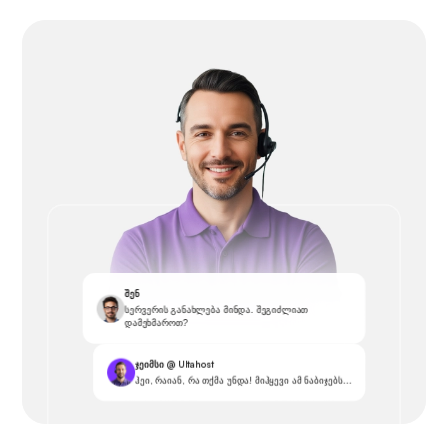
შენ
სერვერის განახლება მინდა. შეგიძლიათ
დამეხმაროთ?
ჯეიმსი @ Ultahost
ჰეი, რაიან, რა თქმა უნდა! მიჰყევი ამ ნაბიჯებს...