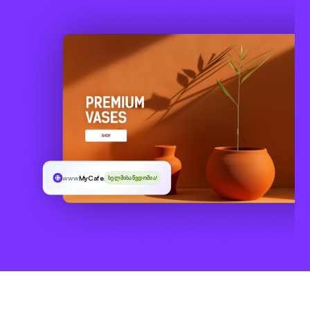
www
MyCafe
.tel
ხელმისაწვდომია!