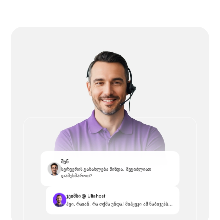
შენ
სერვერის განახლება მინდა. შეგიძლიათ
დამეხმაროთ?
ჯეიმსი @ Ultahost
ჰეი, რაიან, რა თქმა უნდა! მიჰყევი ამ ნაბიჯებს...