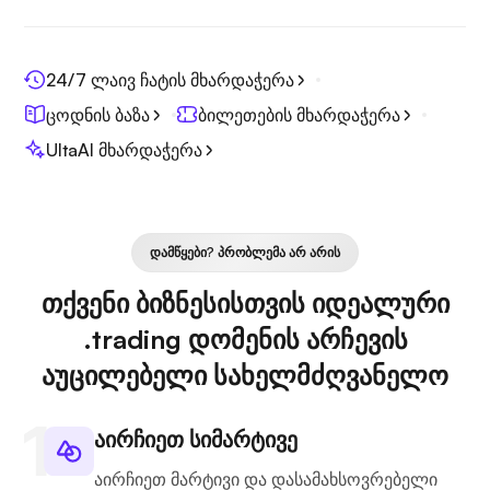
24/7 ლაივ ჩატის მხარდაჭერა
ცოდნის ბაზა
ბილეთების მხარდაჭერა
UltaAI მხარდაჭერა
ᲓᲐᲛᲬᲧᲔᲑᲘ? ᲞᲠᲝᲑᲚᲔᲛᲐ ᲐᲠ ᲐᲠᲘᲡ
თქვენი ბიზნესისთვის იდეალური
.trading დომენის არჩევის
აუცილებელი სახელმძღვანელო
აირჩიეთ სიმარტივე
აირჩიეთ მარტივი და დასამახსოვრებელი