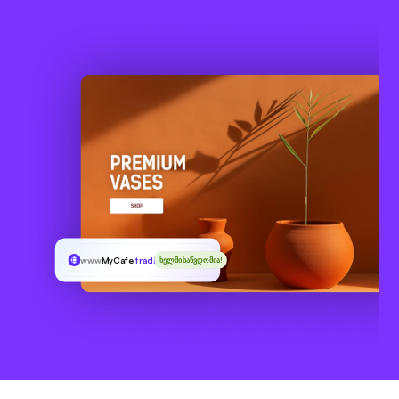
www
MyCafe
.trading
ხელმისაწვდომია!