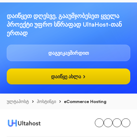
დაიწყეთ დღესვე, გააუმჯობესეთ ყველა
პროექტი უფრო სწრაფად UltaHost-თან
ერთად
დაგვიკავშირდით
დაიწყე ახლა
ულტაჰოსტ
ჰოსტინგი
eCommerce Hosting