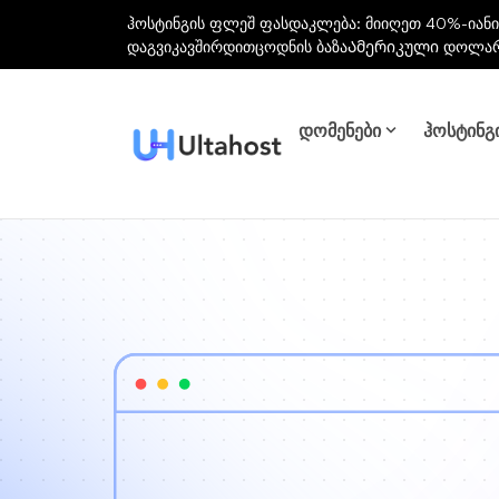
ჰოსტინგის ფლეშ ფასდაკლება: მიიღეთ 40%-იანი
დაგვიკავშირდით
ცოდნის ბაზა
Ამერიკული დოლა
დომენები
ჰოსტინგ