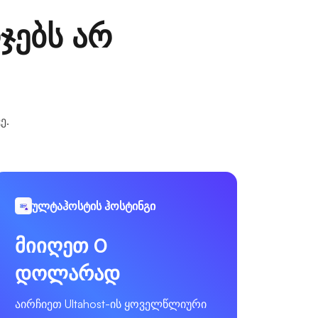
ჯებს არ
ე.
ულტაჰოსტის ჰოსტინგი
მიიღეთ 0
დოლარად
აირჩიეთ Ultahost-ის ყოველწლიური