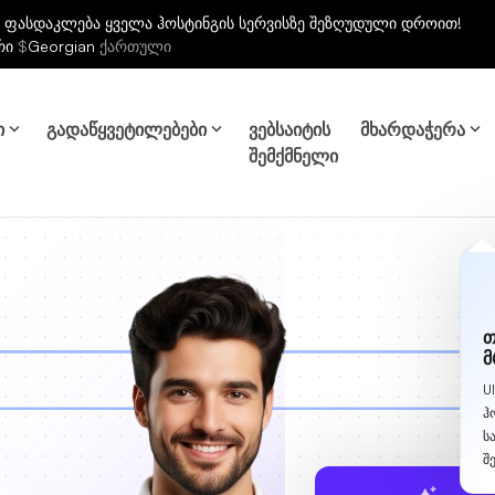
 ფასდაკლება ყველა ჰოსტინგის სერვისზე შეზღუდული დროით!
რი
$
Georgian
ქართული
ი
გადაწყვეტილებები
ვებსაიტის
მხარდაჭერა
შემქმნელი
თ
მ
U
ჰ
ს
შ