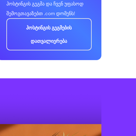
ჰოსტინგის გეგმა და ჩვენ უფასოდ
შემოგთავაზებთ .com დომენს!
ჰოსტინგის გეგმების
დათვალიერება