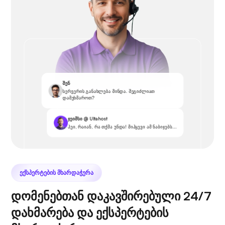
შენ
სერვერის განახლება მინდა. შეგიძლიათ
დამეხმაროთ?
ჯეიმსი @ Ultahost
ჰეი, რაიან, რა თქმა უნდა! მიჰყევი ამ ნაბიჯებს...
ᲔᲥᲡᲞᲔᲠᲢᲔᲑᲘᲡ ᲛᲮᲐᲠᲓᲐᲭᲔᲠᲐ
დომენებთან დაკავშირებული 24/7
დახმარება და ექსპერტების