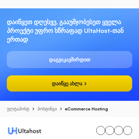
დაიწყეთ დღესვე, გააუმჯობესეთ ყველა
პროექტი უფრო სწრაფად UltaHost-თან
ერთად
დაგვიკავშირდით
დაიწყე ახლა
ულტაჰოსტ
ჰოსტინგი
eCommerce Hosting