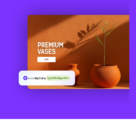
www
MyCafe
.uk
ხელმისაწვდომია!