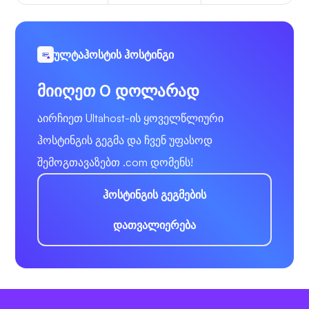
ულტაჰოსტის ჰოსტინგი
მიიღეთ 0 დოლარად
აირჩიეთ Ultahost-ის ყოველწლიური
ჰოსტინგის გეგმა და ჩვენ უფასოდ
შემოგთავაზებთ .com დომენს!
ჰოსტინგის გეგმების
დათვალიერება