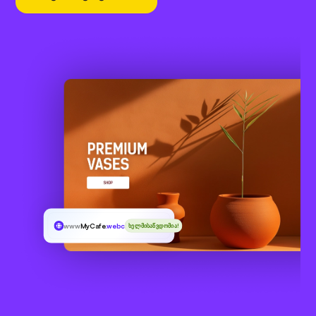
www
MyCafe
.webcam
ხელმისაწვდომია!