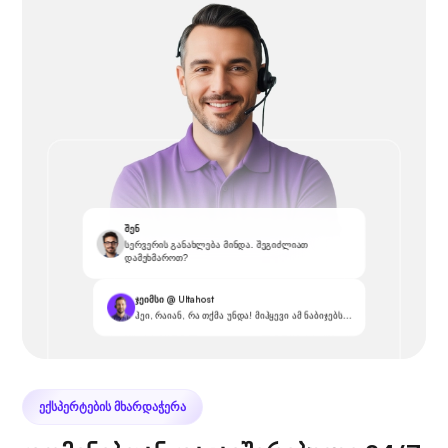
შენ
სერვერის განახლება მინდა. შეგიძლიათ
დამეხმაროთ?
ჯეიმსი @ Ultahost
ჰეი, რაიან, რა თქმა უნდა! მიჰყევი ამ ნაბიჯებს...
ᲔᲥᲡᲞᲔᲠᲢᲔᲑᲘᲡ ᲛᲮᲐᲠᲓᲐᲭᲔᲠᲐ