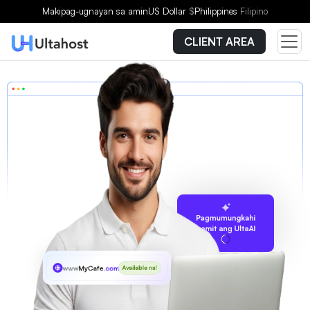
Makipag-ugnayan sa amin
US Dollar
$
Philippines
Filipino
CLIENT AREA
Pagmumungkahi
gamit ang UltaAI
www
MyCafe
.com
Available na!