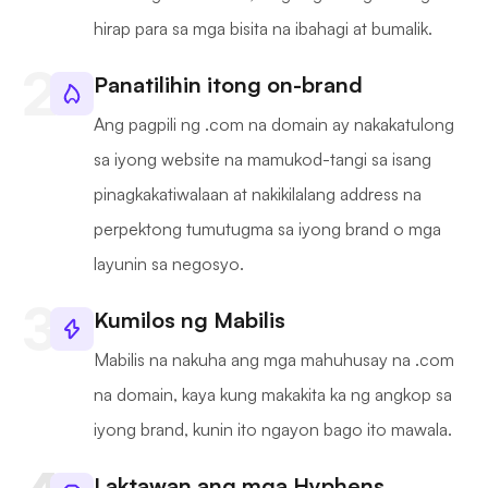
hirap para sa mga bisita na ibahagi at bumalik.
Panatilihin itong on-brand
Ang pagpili ng .com na domain ay nakakatulong
sa iyong website na mamukod-tangi sa isang
pinagkakatiwalaan at nakikilalang address na
perpektong tumutugma sa iyong brand o mga
layunin sa negosyo.
Kumilos ng Mabilis
Mabilis na nakuha ang mga mahuhusay na .com
na domain, kaya kung makakita ka ng angkop sa
iyong brand, kunin ito ngayon bago ito mawala.
Laktawan ang mga Hyphens