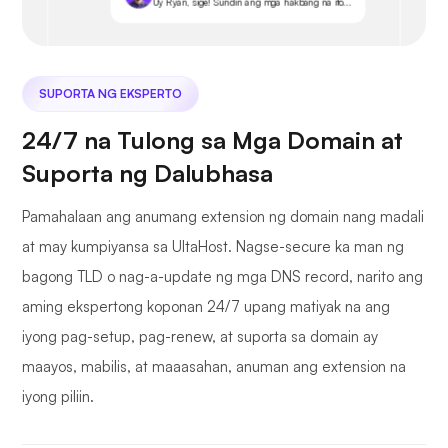
Uy Ryan, sige! Sundin ang mga hakbang na ito...
SUPORTA NG EKSPERTO
24/7 na Tulong sa Mga Domain at
Suporta ng Dalubhasa
Pamahalaan ang anumang extension ng domain nang madali
at may kumpiyansa sa UltaHost. Nagse-secure ka man ng
bagong TLD o nag-a-update ng mga DNS record, narito ang
aming ekspertong koponan 24/7 upang matiyak na ang
iyong pag-setup, pag-renew, at suporta sa domain ay
maayos, mabilis, at maaasahan, anuman ang extension na
iyong piliin.