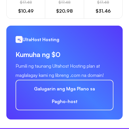
$17.48
$17.48
$17.48
$10.49
$20.98
$31.46
UltaHost Hosting
Kumuha ng $0
Pumili ng taunang Ultahost Hosting plan at
maglalagay kami ng libreng .com na domain!
Galugarin ang Mga Plano sa
Pagho-host