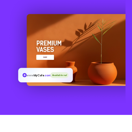
www
MyCafe
.com
Available na!