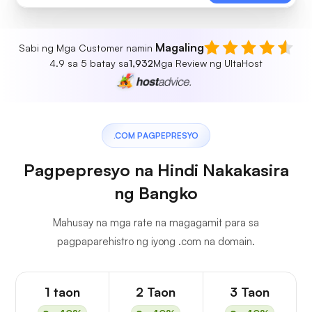
Magaling
Sabi ng Mga Customer namin
4.9 sa 5 batay sa
1,932
Mga Review ng UltaHost
.COM PAGPEPRESYO
Pagpepresyo na Hindi Nakakasira
ng Bangko
Mahusay na mga rate na magagamit para sa
pagpaparehistro ng iyong .com na domain.
1 taon
2 Taon
3 Taon