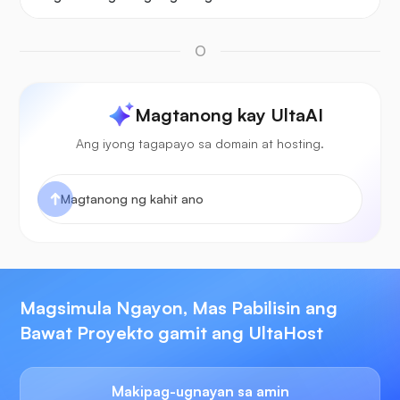
O
Magtanong kay UltaAI
Ang iyong tagapayo sa domain at hosting.
Magsimula Ngayon, Mas Pabilisin ang
Bawat Proyekto gamit ang UltaHost
Makipag-ugnayan sa amin