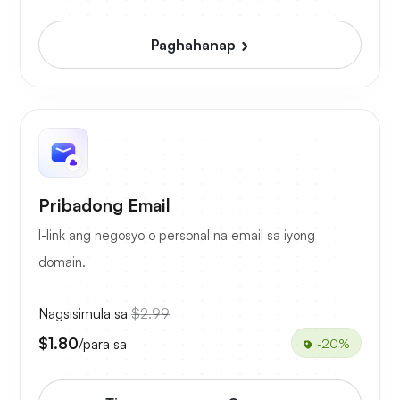
Paghahanap
Pribadong Email
I-link ang negosyo o personal na email sa iyong
domain.
Nagsisimula sa
$2.99
$1.80
/para sa
-20%