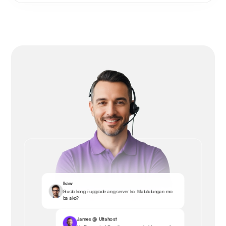
Ikaw
Gusto kong i-upgrade ang server ko. Matutulungan mo
ba ako?
James @ Ultahost