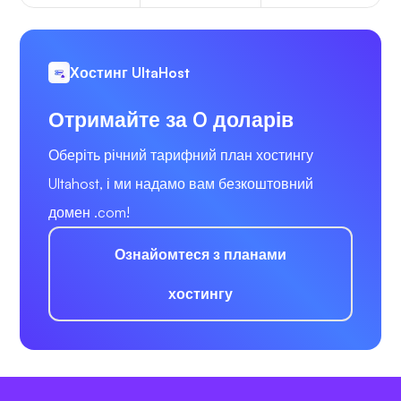
Хостинг UltaHost
Отримайте за 0 доларів
Оберіть річний тарифний план хостингу
Ultahost, і ми надамо вам безкоштовний
домен .com!
Ознайомтеся з планами
хостингу