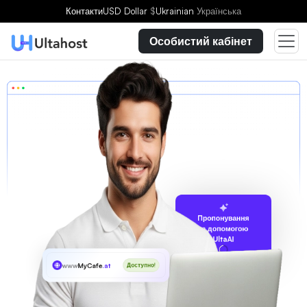
Контакти
USD Dollar
$
Ukrainian
Українська
Особистий кабінет
Пропонування
за допомогою
UltaAI
www
MyCafe
.at
Доступно!