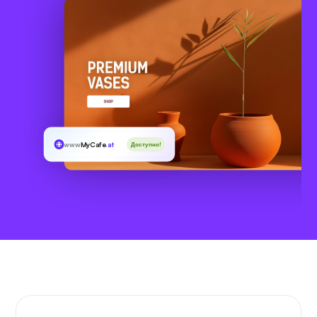
www
MyCafe
.at
Доступно!