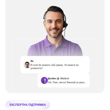
Ви
Я хотів би оновити свій сервер. Чи можете ви
допомогти?
Джеймс @ Ultahost
Гей, Раян, звісно! Виконай ці кроки...
ЕКСПЕРТНА ПІДТРИМКА