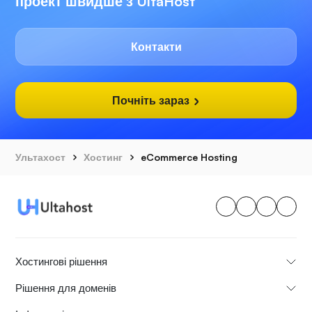
проект швидше з UltaHost
Контакти
Почніть зараз
Ультахост
Хостинг
eCommerce Hosting
Хостингові рішення
Рішення для доменів