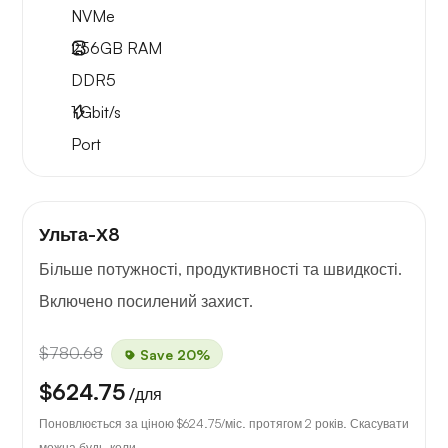
NVMe
256GB
RAM
DDR5
1
Gbit/s
Port
Ульта-Х8
Більше потужності, продуктивності та швидкості.
Включено посилений захист.
$780.68
Save 20%
$624.75
/для
Поновлюється за ціною
$624.75
/міс. протягом 2 років. Скасувати
можна будь-коли.