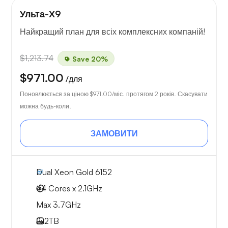
Ульта-Х9
Найкращий план для всіх комплексних компаній!
$1,213.74
Save 20%
$971.00
/для
Поновлюється за ціною
$971.00
/міс. протягом 2 років. Скасувати
можна будь-коли.
ЗАМОВИТИ
Dual Xeon Gold 6152
44 Cores x 2.1GHz
Max 3.7GHz
2x
2TB