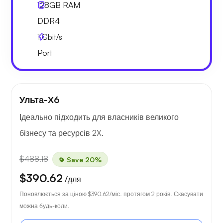
128GB
RAM
DDR4
1
Gbit/s
Port
Ульта-Х6
Ідеально підходить для власників великого
бізнесу та ресурсів 2X.
$488.18
Save 20%
$390.62
/для
Поновлюється за ціною
$390.62
/міс. протягом 2 років. Скасувати
можна будь-коли.