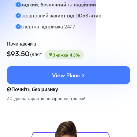
Швидкий, безпечний
та
надійний
Безкоштовний
захист від DDoS-атак
Експертна підтримка
24/7
Починаючи з
$93.50
/для*
Знижка 40%
View Plans
Почніть без ризику
30-денна гарантія повернення грошей