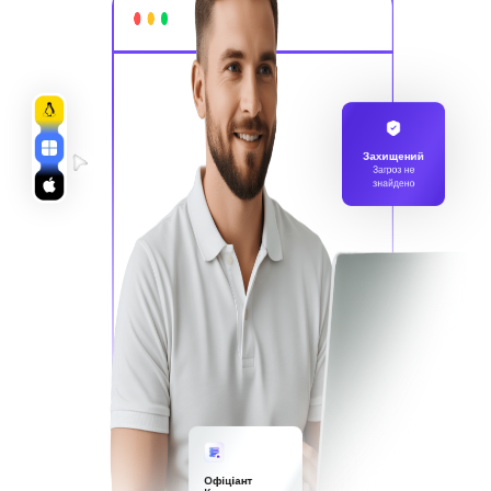
Захищений
Загроз не
знайдено
Офіціант