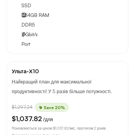
SSD
384GB
RAM
DDR5
2
Gbit/s
Port
Ульта-Х10
Найкращий план для максимальної
продуктивності! У 5 разів більше потужності.
$1,297.24
Save 20%
$1,037.82
/для
Поновлюється за ціною
$1,037.82
/міс. протягом 2 років.