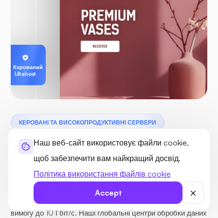
Керований
Ultahost
КЕРОВАНІ ТА ВИСОКОПРОДУКТИВНІ СЕРВЕРИ
Наш веб-сайт використовує файли cookie,
Високошвидкісні сервери з
щоб забезпечити вам найкращий досвід.
низькою глобальною затримкою
Політика використання файлів cookie
Відчуйте потужну продуктивність завдяки
Accept
високочастотним процесорам та швидкості мережі на
вимогу до 10 Гбіт/с. Наші глобальні центри обробки даних