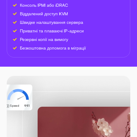
Консоль IPMI або iDRAC
Віддалений доступ KVM
Швидке налаштування сервера
Приватні та плаваючі IP-адреси
Резервні копії на вимогу
Безкоштовна допомога в міграції
Speed
99.1