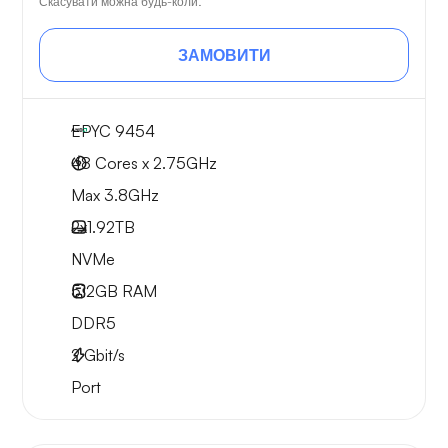
Скасувати можна будь-коли.
ЗАМОВИТИ
EPYC 9454
48 Cores x 2.75GHz
Max 3.8GHz
2x
1.92TB
NVMe
512GB
RAM
DDR5
2
Gbit/s
Port