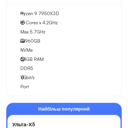
Ryzen 9 7950X3D
16 Cores x 4.2GHz
Max 5.7GHz
2x
960GB
NVMe
64GB
RAM
DDR5
1
Gbit/s
Port
Найбільш популярний
Ульта-Х5