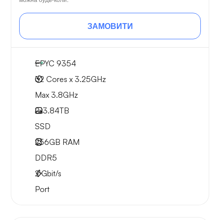
ЗАМОВИТИ
EPYC 9354
32 Cores x 3.25GHz
Max 3.8GHz
2x
3.84TB
SSD
256GB
RAM
DDR5
2
Gbit/s
Port