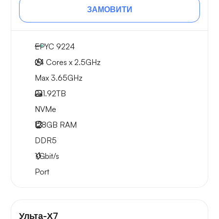
ЗАМОВИТИ
EPYC 9224
24 Cores x 2.5GHz
Max 3.65GHz
2x
1.92TB
NVMe
128GB
RAM
DDR5
1
Gbit/s
Port
Ульта-Х7