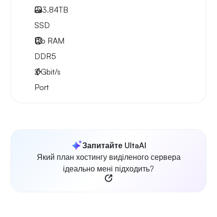
2x
3.84TB
SSD
1Tb
RAM
DDR5
2
Gbit/s
Port
Запитайте UltaAI
Який план хостингу виділеного сервера
ідеально мені підходить?