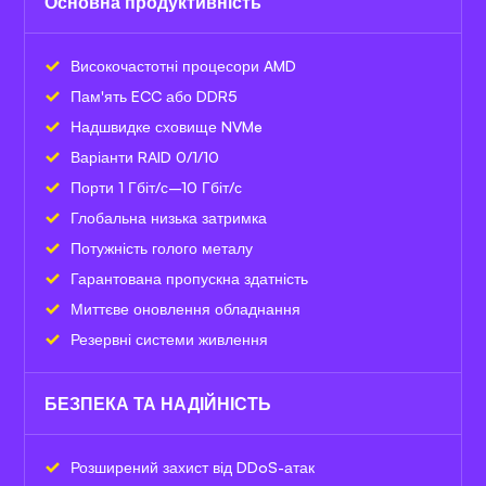
Основна продуктивність
Високочастотні процесори AMD
Пам'ять ECC або DDR5
Надшвидке сховище NVMe
Варіанти RAID 0/1/10
Порти 1 Гбіт/с–10 Гбіт/с
Глобальна низька затримка
Потужність голого металу
Гарантована пропускна здатність
Миттєве оновлення обладнання
Резервні системи живлення
БЕЗПЕКА ТА НАДІЙНІСТЬ
Розширений захист від DDoS-атак