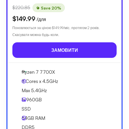
$220.85
Save 20%
$149.99
/для
Поновлюється за ціною
$149.99
/міс. протягом 2 років.
Скасувати можна будь-коли.
ЗАМОВИТИ
Ryzen 7 7700X
8 Cores x 4.5GHz
Max 5.4GHz
1x
960GB
SSD
64GB
RAM
DDR5