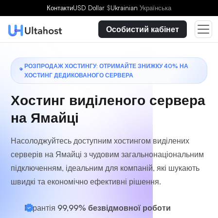
Виберіть план
Контакти
USD Dollar
$
Ukrainian
Українська
Особистий кабінет
РОЗПРОДАЖ ХОСТИНГУ: ОТРИМАЙТЕ ЗНИЖКУ 40% НА
ХОСТИНГ ДЕДИКОВАНОГО СЕРВЕРА
Хостинг виділеного сервера
на Ямайці
Насолоджуйтесь доступним хостингом виділених
серверів на Ямайці з чудовим загальнонаціональним
підключенням, ідеальним для компаній, які шукають
швидкі та економічно ефективні рішення.
Гарантія
99,99% безвідмовної роботи