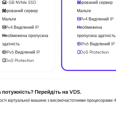
50 GB
NVMe SSD
Керований сервер
Керований сервер
Мальти
Мальти
1 IPv4
Виділений IP
1 IPv4
Виділений IP
Необмежена
Необмежена
пропускна
пропускна здатність
здатність
8 IPv6
Виділений IP
6 IPv6
Виділений IP
DDoS Protection
DDoS Protection
 потужність? Перейдіть на VDS.
ності віртуальної машини з високочастотними процесорами 