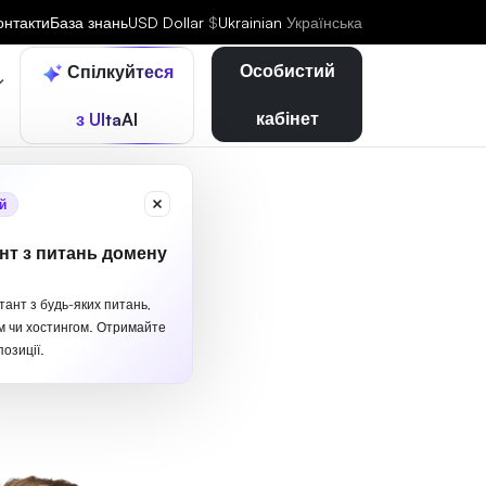
онтакти
База знань
USD Dollar
$
Ukrainian
Українська
Особистий
Спілкуйтеся
кабінет
з UltaAI
й
нт з питань домену
тант з будь-яких питань,
м чи хостингом. Отримайте
озиції.