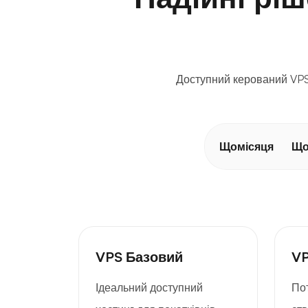
Доступний керований VPS-
Щомісяця
Що
VPS Базовий
VP
Ідеальний доступний
По