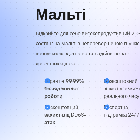
Мальті
Відкрийте для себе високопродуктивний VP
хостинг на Мальті з неперевершеною гнучкіс
пропускною здатністю та надійністю за
доступною ціною.
Гарантія
99,99%
Безкоштовний
безвідмовної
знімок у режимі
роботи
реального часу
Безкоштовний
Експертна
захист від DDoS-
підтримка
24/7
атак