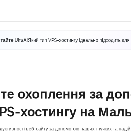
тайте UltaAI
Який тип VPS-хостингу ідеально підходить для
те охоплення за до
PS-хостингу на Маль
дуктивності веб-сайту за допомогою наших гнучких та надій