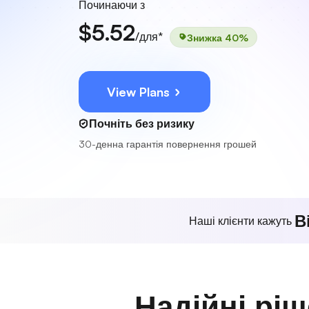
Починаючи з
$5.52
/для*
Знижка 40%
View Plans
Почніть без ризику
30-денна гарантія повернення грошей
В
Наші клієнти кажуть
Надійні рі