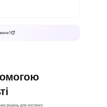
 мене?
помогою
ті
них рішень для хостингу