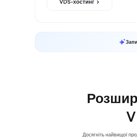
VDS-хостинг
Запи
Розшир
V
Досягніть найвищої про