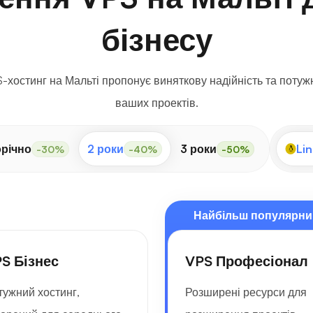
бізнесу
хостинг на Мальті пропонує виняткову надійність та потужн
ваших проектів.
річно
2 роки
3 роки
Lin
-30%
-40%
-50%
Найбільш популярни
S Бізнес
VPS Професіонал
тужний хостинг,
Розширені ресурси для