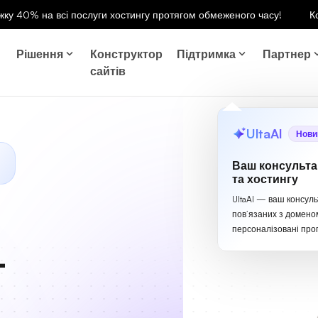
ку 40% на всі послуги хостингу протягом обмеженого часу!
К
Рішення
Конструктор
Підтримка
Партнер
сайтів
UltaAI
Нови
Ваш консульта
та хостингу
UltaAI — ваш консуль
пов’язаних з домено
персоналізовані проп
-