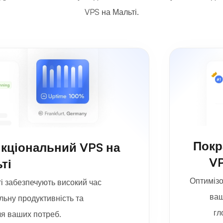
VPS на Мальті.
Покр
нкціональний VPS на
VP
ті
Оптимізо
і забезпечують високий час
ваш
льну продуктивність та
гл
ля ваших потреб.