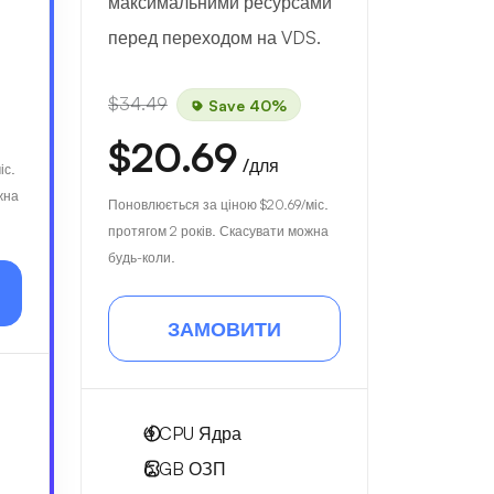
максимальними ресурсами
перед переходом на VDS.
$34.49
Save 40%
$20.69
/для
іс.
жна
Поновлюється за ціною
$20.69
/міс.
протягом 2 років. Скасувати можна
будь-коли.
ЗАМОВИТИ
4
CPU Ядра
6 GB
ОЗП