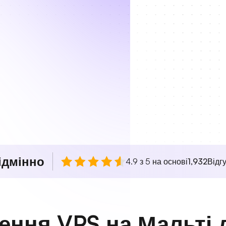
ідмінно
4.9 з 5 на основі
1,932
Відгу
шення VPS на Мальті 