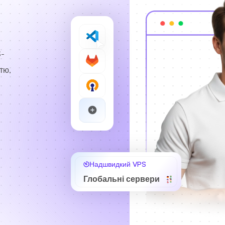
S-
тю,
Надшвидкий VPS
Глобальні сервери