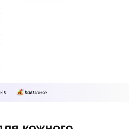
ків
для кожного