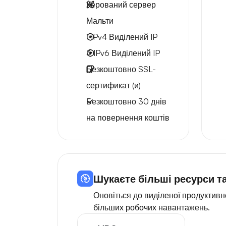
Керований сервер
Мальти
1 IPv4
Виділений IP
4 IPv6
Виділений IP
Безкоштовно
SSL-
сертификат (и)
Безкоштовно
30 днів
на повернення коштів
Шукаєте більші ресурси та
Оновіться до виділеної продуктив
більших робочих навантажень.