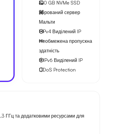
100 GB
NVMe SSD
Керований сервер
Мальти
1 IPv4
Виділений IP
Необмежена
пропускна
здатність
8 IPv6
Виділений IP
DDoS Protection
4,3 ГГц та додатковими ресурсами для