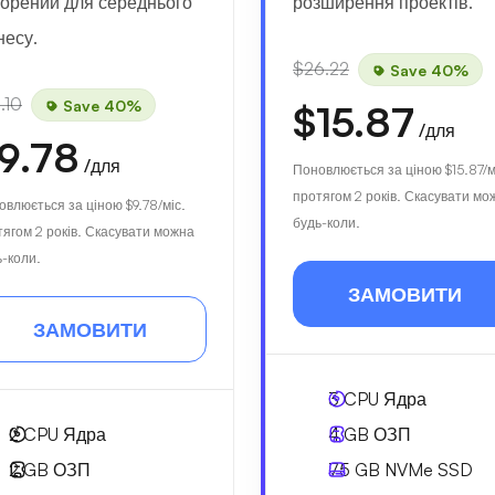
ворений для середнього
розширення проектів.
несу.
$26.22
Save 40%
.10
Save 40%
$15.87
/для
9.78
/для
Поновлюється за ціною
$15.87
/м
протягом 2 років. Скасувати мо
овлюється за ціною
$9.78
/міс.
будь-коли.
тягом 2 років. Скасувати можна
ь-коли.
ЗАМОВИТИ
ЗАМОВИТИ
3
CPU Ядра
2
CPU Ядра
4 GB
ОЗП
2 GB
ОЗП
75 GB
NVMe SSD