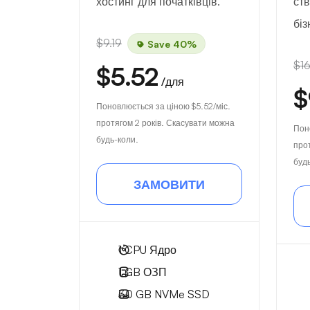
хостинг для початківців.
ст
біз
$9.19
Save 40%
$16
$5.52
/для
$
Поновлюється за ціною
$5.52
/міс.
протягом 2 років. Скасувати можна
Пон
будь-коли.
про
буд
ЗАМОВИТИ
1
CPU Ядро
1 GB
ОЗП
30 GB
NVMe SSD