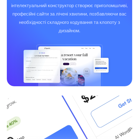
інтелектуальний конструктор створює приголомшливі,
професійні сайти за лічені хвилини, позбавляючи вас
необхідності складного кодування та клопоту з
дизайном.