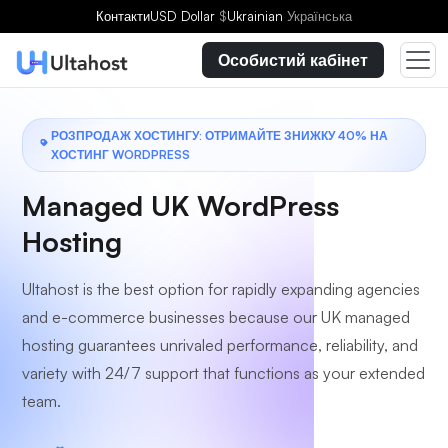
Виберіть план
Контакти
USD Dollar
$
Ukrainian
Українська
Особистий кабінет
РОЗПРОДАЖ ХОСТИНГУ: ОТРИМАЙТЕ ЗНИЖКУ 40% НА
ХОСТИНГ WORDPRESS
Managed UK WordPress
Hosting
Ultahost is the best option for rapidly expanding agencies
and e-commerce businesses because our UK managed
hosting guarantees unrivaled performance, reliability, and
variety with 24/7 support that functions as your extended
team.