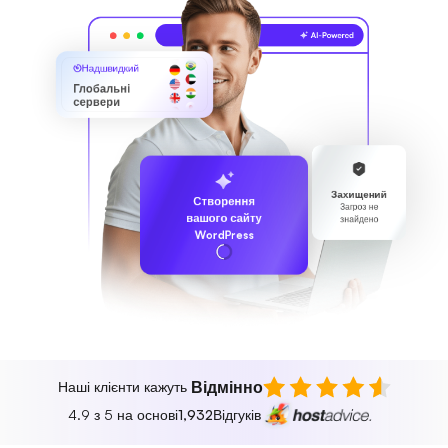
Надшвидкий
Глобальні
сервери
Захищений
Створення
Загроз не
вашого сайту
знайдено
WordPress
Відмінно
Наші клієнти кажуть
4.9 з 5 на основі
1,932
Відгуків