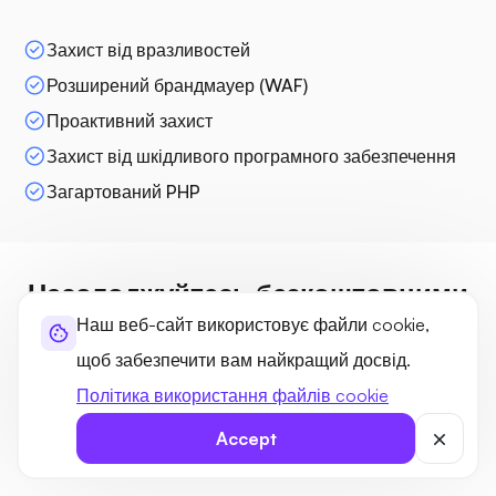
Захист від вразливостей
Розширений брандмауер (WAF)
Проактивний захист
Захист від шкідливого програмного забезпечення
Загартований PHP
Насолоджуйтесь безкоштовними
бонусами з WordPress Hosting UK
Наш веб-сайт використовує файли cookie,
щоб забезпечити вам найкращий досвід.
Легко налаштуйте свій веб-сайт за допомогою нашого
Політика використання файлів cookie
керованого сервера хостингу WordPress у Великобританії,
який пропонує безкоштовні теми, плагіни, інструменти
Accept
резервного копіювання та контроль домену.