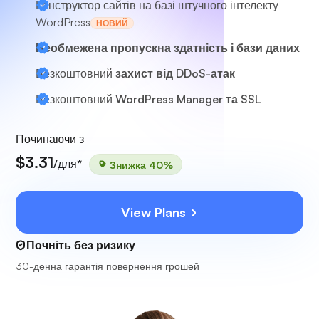
Конструктор сайтів на базі штучного інтелекту
WordPress
НОВИЙ
Необмежена пропускна здатність і бази даних
Безкоштовний
захист від DDoS-атак
Безкоштовний
WordPress Manager та SSL
Починаючи з
$3.31
/для*
Знижка 40%
View Plans
Почніть без ризику
30-денна гарантія повернення грошей