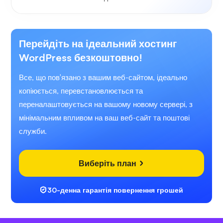
Перейдіть на ідеальний хостинг
WordPress безкоштовно!
Все, що пов'язано з вашим веб-сайтом, ідеально
копіюється, перевстановлюється та
переналаштовується на вашому новому сервері, з
мінімальним впливом на ваш веб-сайт та поштові
служби.
Виберіть план
30-денна гарантія повернення грошей