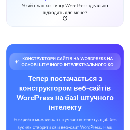
Який план хостингу WordPress ідеально
підходить для мене?
КОНСТРУКТОРИ САЙТІВ НА WORDPRESS НА
ОСНОВІ ШТУЧНОГО ІНТЕЛЕКТУАЛЬНОГО КО
Тепер постачається з
конструктором веб-сайтів
WordPress на базі штучного
інтелекту
Розкрийте можливості штучного інтелекту, щоб без
зусиль створити свій веб-сайт WordPress. Наш