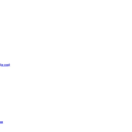
(и сон)
ия