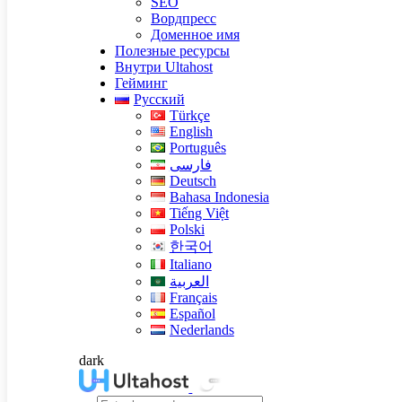
SEO
Вордпресс
Доменное имя
Полезные ресурсы
Внутри Ultahost
Гейминг
Русский
Türkçe
English
Português
فارسی
Deutsch
Bahasa Indonesia
Tiếng Việt
Polski
한국어
Italiano
العربية
Français
Español
Nederlands
dark