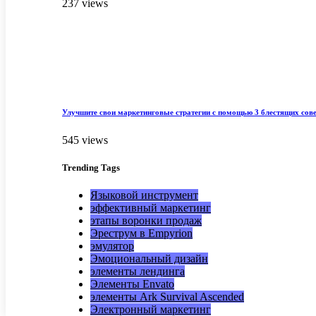
237 views
Улучшите свои маркетинговые стратегии с помощью 3 блестящих сов
545 views
Trending
Tags
Языковой инструмент
эффективный маркетинг
этапы воронки продаж
Эреструм в Empyrion
эмулятор
Эмоциональный дизайн
элементы лендинга
Элементы Envato
элементы Ark Survival Ascended
Электронный маркетинг