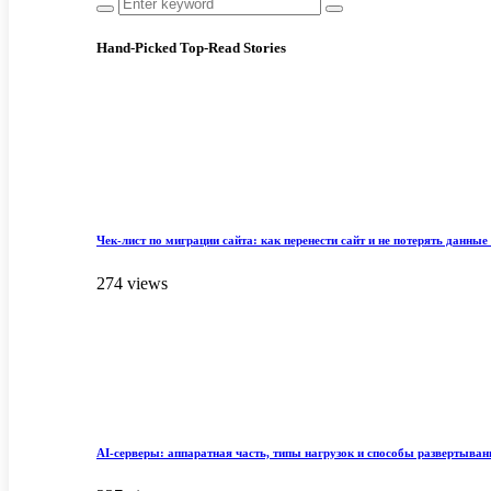
Hand-Picked
Top-Read Stories
Чек-лист по миграции сайта: как перенести сайт и не потерять данные 
274 views
AI-серверы: аппаратная часть, типы нагрузок и способы развертыван