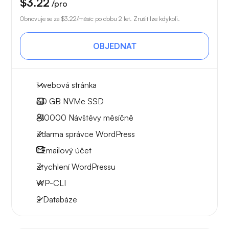
$3.22
/pro
Obnovuje se za
$3.22
/měsíc po dobu 2 let. Zrušit lze kdykoli.
OBJEDNAT
1 webová stránka
30 GB
NVMe SSD
~10000
Návštěvy měsíčně
Zdarma správce WordPress
1
Emailový účet
Zrychlení WordPressu
WP-CLI
2 Databáze