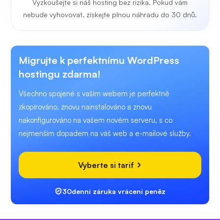
Vyzkoušejte si náš hosting bez rizika. Pokud vám
nebude vyhovovat, získejte plnou náhradu do 30 dnů.
Migrujte k perfektnímu WordPress
hostingu zdarma!
Všechno spojené s vaším webem je perfektně
zkopírováno, znovu nainstalováno a znovu
nakonfigurováno na vašem novém serveru, s co
nejmenším dopadem na váš web a e-mailové služby.
Vyberte si tarif
30denní záruka vrácení peněz