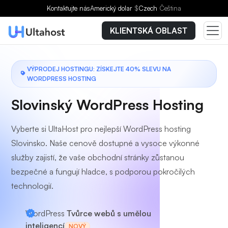
Vyberte si tarif
Kontaktujte nás
Americký dolar
$
Czech
Čeština
KLIENTSKÁ OBLAST
VÝPRODEJ HOSTINGU: ZÍSKEJTE 40% SLEVU NA
WORDPRESS HOSTING
Slovinský WordPress Hosting
Vyberte si UltaHost pro nejlepší WordPress hosting
Slovinsko. Naše cenově dostupné a vysoce výkonné
služby zajistí, že vaše obchodní stránky zůstanou
bezpečné a fungují hladce, s podporou pokročilých
technologií.
WordPress
Tvůrce webů s umělou
inteligencí
NOVÝ