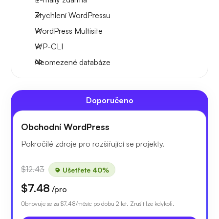
Zrychlení WordPressu
WordPress Multisite
WP-CLI
Neomezené databáze
Doporučeno
Obchodní WordPress
Pokročilé zdroje pro rozšiřující se projekty.
$12.43
Ušetřete 40%
$7.48
/pro
Obnovuje se za
$7.48
/měsíc po dobu 2 let. Zrušit lze kdykoli.