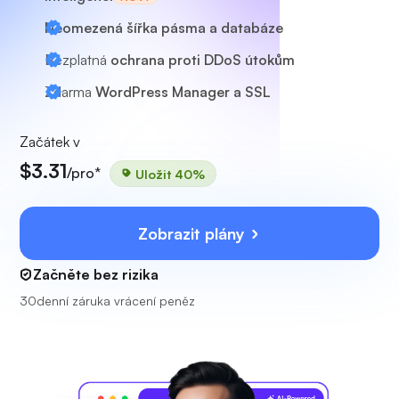
Neomezená šířka pásma a databáze
Bezplatná
ochrana proti DDoS útokům
Zdarma
WordPress Manager a SSL
Začátek v
$3.31
/pro*
Uložit 40%
Zobrazit plány
Začněte bez rizika
30denní záruka vrácení peněz