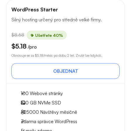
WordPress Starter
Silný hosting určený pro středně velké firmy.
$8.68
Ušetřete 40%
$5.18
/pro
Obnovuje se za
$5.18
/měsíc po dobu 2 let. Zrušit lze kdykoli.
OBJEDNAT
100 Webové stránky
100 GB
NVMe SSD
~25000
Návštěvy měsíčně
Zdarma správce WordPress
E-maily zdarma