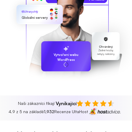
Ultrarychlý
Globální servery
Chráněný
Žádné hrozby
nebyly nalezeny
Vytvoření webu
WordPress
Vynikající
Naši zákazníci říkají
4.9 z 5 na základě
1,932
Recenze UltaHost