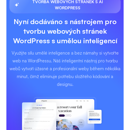
TVORBA WEBOVÝCH STRÁNEK S AI
WORDPRESS
Nyní dodáváno s nástrojem pro
tvorbu webových stránek
WordPress s umělou inteligencí
Využijte sílu umělé inteligence a bez námahy si vytvořte
web na WordPressu. Náš inteligentní nástroj pro tvorbu
webů vytvoří úžasné a profesionální weby během několika
minut, čímž eliminuje potřebu složitého kódování a
designu.