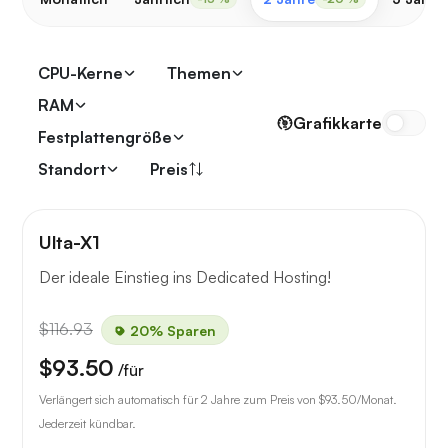
CPU-Kerne
Themen
RAM
Grafikkarte
Festplattengröße
Standort
Preis
Ulta-X1
Der ideale Einstieg ins Dedicated Hosting!
$116.93
20% Sparen
$93.50
/für
Verlängert sich automatisch für 2 Jahre zum Preis von
$93.50
/Monat.
Jederzeit kündbar.