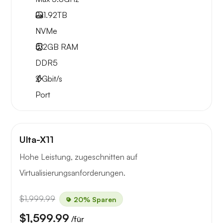
2x
1.92TB
NVMe
512GB
RAM
DDR5
2
Gbit/s
Port
Ulta-X11
Hohe Leistung, zugeschnitten auf
Virtualisierungsanforderungen.
$1,999.99
20% Sparen
$1,599.99
/für