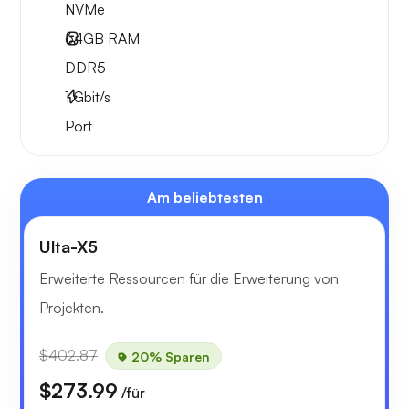
NVMe
64GB
RAM
DDR5
1
Gbit/s
Port
Am beliebtesten
Ulta-X5
Erweiterte Ressourcen für die Erweiterung von
Projekten.
$402.87
20% Sparen
$273.99
/für