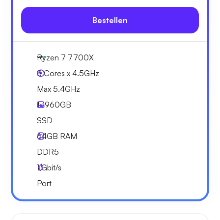
Bestellen
Ryzen 7 7700X
8 Cores x 4.5GHz
Max 5.4GHz
1x
960GB
SSD
64GB
RAM
DDR5
1
Gbit/s
Port