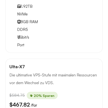
2x
1.92TB
NVMe
128GB
RAM
DDR5
1
Gbit/s
Port
Ulta-X7
Die ultimative VPS-Stufe mit maximalen Ressourcen
vor dem Wechsel zu VDS.
$584.75
20% Sparen
$467.82
/für