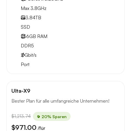
Max 3.8GHz
2x
3.84TB
SSD
256GB
RAM
DDR5
2
Gbit/s
Port
Ulta-X9
Bester Plan für alle umfangreiche Unternehmen!
$1,213.74
20% Sparen
$971.00
/für