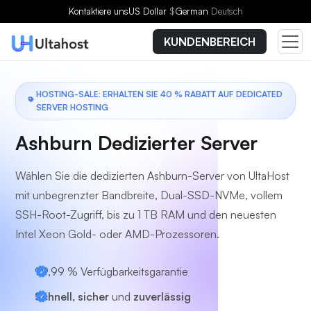
Wählen Sie einen Tarif
Kontaktiere uns
US Dollar
$
German
Deutsch
KUNDENBEREICH
HOSTING-SALE: ERHALTEN SIE 40 % RABATT AUF DEDICATED
SERVER HOSTING
Ashburn Dedizierter Server
Wählen Sie die dedizierten Ashburn-Server von UltaHost
mit unbegrenzter Bandbreite, Dual-SSD-NVMe, vollem
SSH-Root-Zugriff, bis zu 1 TB RAM und den neuesten
Intel Xeon Gold- oder AMD-Prozessoren.
99,99 % Verfügbarkeitsgarantie
Schnell, sicher
und
zuverlässig