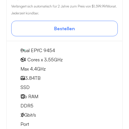
Verlängert sich automatisch für 2 Jahre zum Preis von
$1,599.99
/Monat.
Jederzeit kündbar.
Bestellen
Dual EPYC 9454
64 Cores x 3.55GHz
Max 4.4GHz
2x
3.84TB
SSD
1Tb
RAM
DDR5
2
Gbit/s
Port