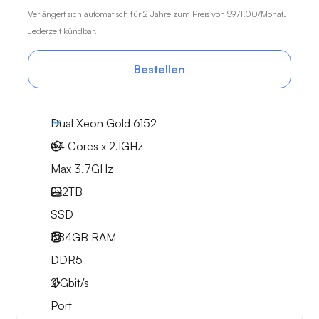
Verlängert sich automatisch für 2 Jahre zum Preis von
$971.00
/Monat.
Jederzeit kündbar.
Bestellen
Dual Xeon Gold 6152
44 Cores x 2.1GHz
Max 3.7GHz
2x
2TB
SSD
384GB
RAM
DDR5
2
Gbit/s
Port