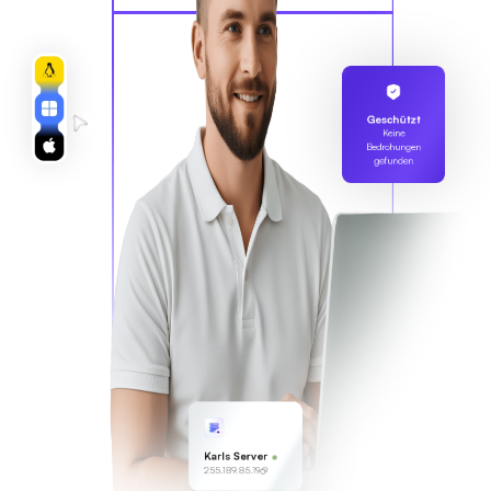
Geschützt
Keine
Bedrohungen
gefunden
Karls Server
255.189.85.19