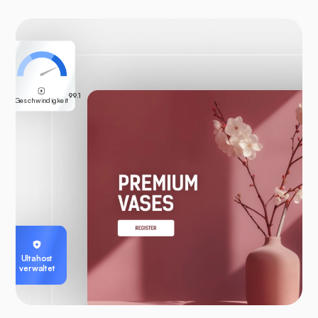
99.1
Geschwindigkeit
Ultahost
verwaltet