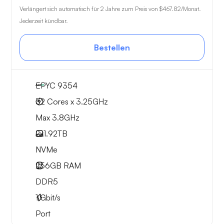
Verlängert sich automatisch für 2 Jahre zum Preis von
$467.82
/Monat.
Jederzeit kündbar.
Bestellen
EPYC 9354
32 Cores x 3.25GHz
Max 3.8GHz
2x
1.92TB
NVMe
256GB
RAM
DDR5
1
Gbit/s
Port