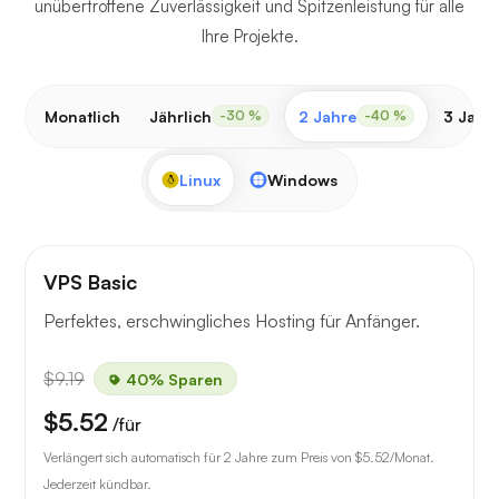
unübertroffene Zuverlässigkeit und Spitzenleistung für alle
Ihre Projekte.
Monatlich
Jährlich
2 Jahre
3 Jahr
-30 %
-40 %
Linux
Windows
VPS Basic
Perfektes, erschwingliches Hosting für Anfänger.
$9.19
40% Sparen
$5.52
/für
Verlängert sich automatisch für 2 Jahre zum Preis von
$5.52
/Monat.
Jederzeit kündbar.