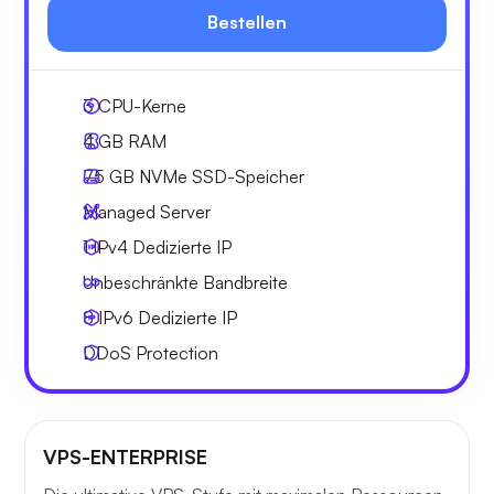
Bestellen
3
CPU-Kerne
4 GB
RAM
75 GB
NVMe SSD-Speicher
Managed Server
1 IPv4
Dedizierte IP
Unbeschränkte
Bandbreite
8 IPv6
Dedizierte IP
DDoS Protection
VPS-ENTERPRISE