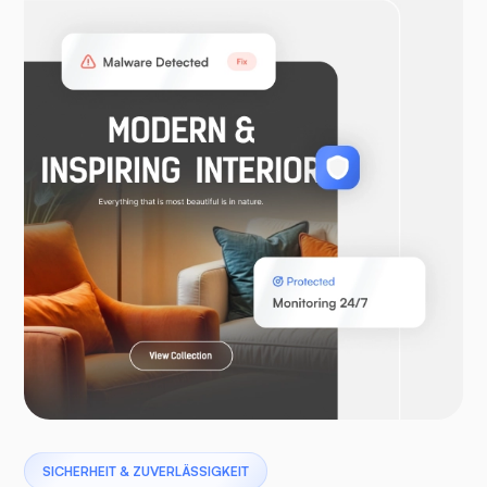
OpenVPN
WooCommerce
Laravel
Pterodaktylus
SICHERHEIT & ZUVERLÄSSIGKEIT