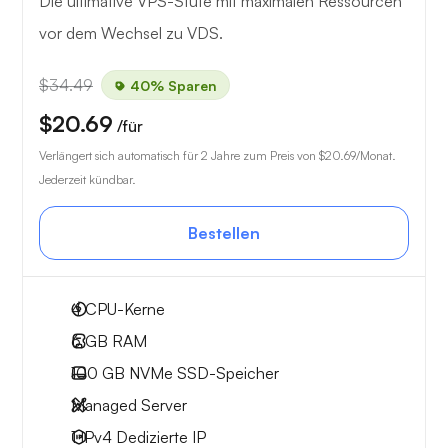
Die ultimative VPS-Stufe mit maximalen Ressourcen
vor dem Wechsel zu VDS.
$34.49
40% Sparen
$20.69
/für
Verlängert sich automatisch für 2 Jahre zum Preis von
$20.69
/Monat.
Jederzeit kündbar.
Bestellen
4
CPU-Kerne
6 GB
RAM
100 GB
NVMe SSD-Speicher
Managed Server
1 IPv4
Dedizierte IP