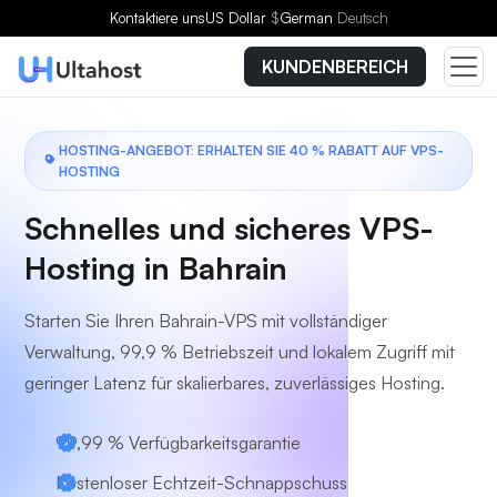
Wählen Sie einen Tarif
Kontaktiere uns
US Dollar
$
German
Deutsch
KUNDENBEREICH
HOSTING-ANGEBOT: ERHALTEN SIE 40 % RABATT AUF VPS-
HOSTING
Schnelles und sicheres VPS-
Hosting in Bahrain
Starten Sie Ihren Bahrain-VPS mit vollständiger
Verwaltung, 99,9 % Betriebszeit und lokalem Zugriff mit
geringer Latenz für skalierbares, zuverlässiges Hosting.
99,99 % Verfügbarkeitsgarantie
Kostenloser Echtzeit-Schnappschuss