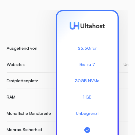
Ausgehend von
$5.50
/für
Websites
Bis zu 7
Unbeg
Festplattenplatz
30GB NVMe
RAM
1 GB
Monatliche Bandbreite
Unbegrenzt
Monrax-Sicherheit