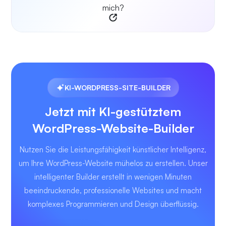
mich?
KI-WORDPRESS-SITE-BUILDER
Jetzt mit KI-gestütztem
WordPress-Website-Builder
Nutzen Sie die Leistungsfähigkeit künstlicher Intelligenz,
um Ihre WordPress-Website mühelos zu erstellen. Unser
intelligenter Builder erstellt in wenigen Minuten
beeindruckende, professionelle Websites und macht
komplexes Programmieren und Design überflüssig.