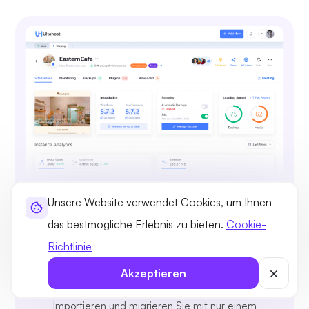
Unsere Website verwendet Cookies, um Ihnen
Vollständige WordPress-Kontrolle
und -Verwaltung
das bestmögliche Erlebnis zu bieten.
Cookie-
Verwenden Sie eine einfache Liste, um
Richtlinie
WordPress-Installationen anzuzeigen, zu
Akzeptieren
erstellen, zu bearbeiten oder zu löschen.
Importieren und migrieren Sie mit nur einem