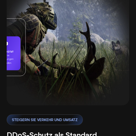
Geschützt
Keine
edrohungen
gefunden
Spielen
STEIGERN SIE VERKEHR UND UMSATZ
DDoS-Schutz als Standard