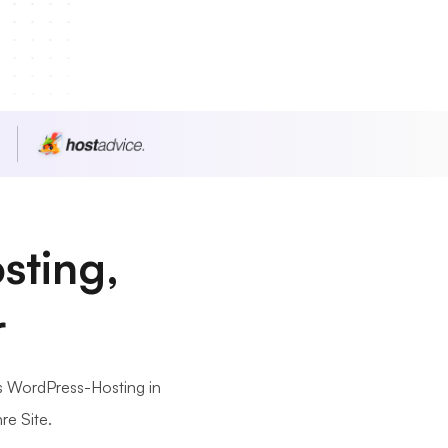
n
sting,
r
es WordPress-Hosting in
re Site.