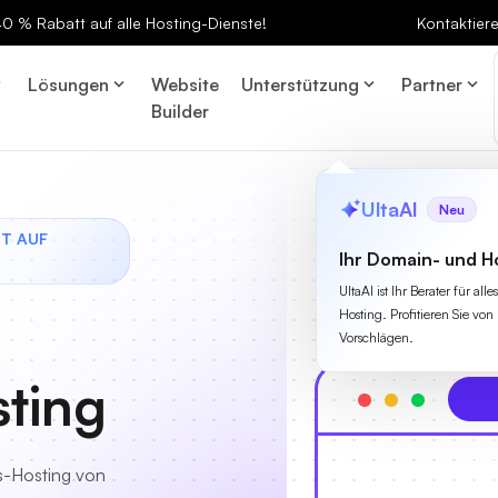
 40 % Rabatt auf alle Hosting-Dienste!
Kontaktier
Lösungen
Website
Unterstützung
Partner
Builder
UltaAI
Neu
TT AUF
Ihr Domain- und H
UltaAI ist Ihr Berater für a
Hosting. Profitieren Sie von 
Vorschlägen.
ting
s-Hosting von