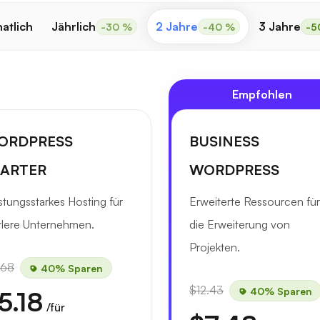
atlich
Jährlich
2 Jahre
3 Jahre
-30 %
-40 %
-5
Empfohlen
ORDPRESS
BUSINESS
TARTER
WORDPRESS
stungsstarkes Hosting für
Erweiterte Ressourcen für
tlere Unternehmen.
die Erweiterung von
Projekten.
.68
40% Sparen
$12.43
40% Sparen
5.18
/für