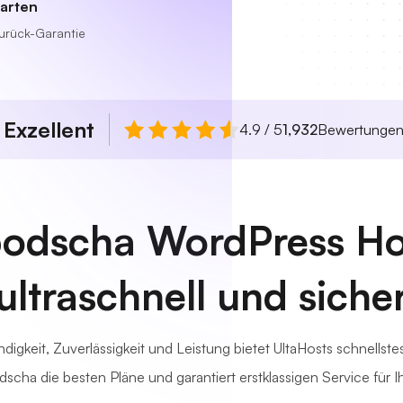
tarten
urück-Garantie
Exzellent
n
4.9 / 5
1,932
Bewertunge
dscha WordPress Ho
ultraschnell und siche
digkeit, Zuverlässigkeit und Leistung bietet UltaHosts schnellst
cha die besten Pläne und garantiert erstklassigen Service für Ih