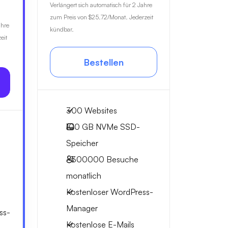
Verlängert sich automatisch für 2 Jahre
zum Preis von
$25.72
/Monat. Jederzeit
ahre
kündbar.
eit
Bestellen
300 Websites
100 GB
NVMe SSD-
Speicher
~300000
Besuche
monatlich
Kostenloser WordPress-
Manager
ss-
Kostenlose E-Mails