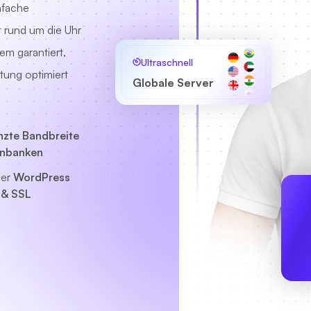
nfache
t rund um die Uhr
em garantiert,
Ultraschnell
tung optimiert
Globale Server
zte Bandbreite
enbanken
ser
WordPress
 & SSL