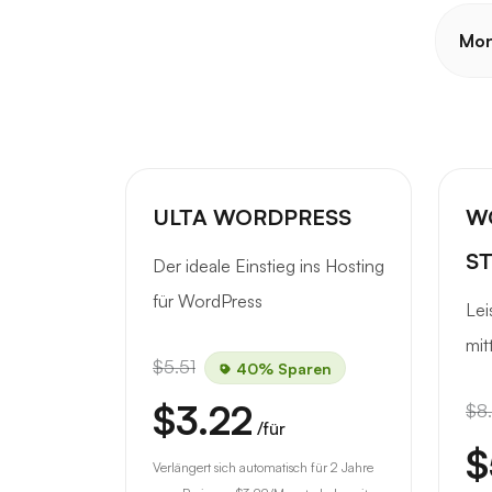
Mon
ULTA WORDPRESS
W
S
Der ideale Einstieg ins Hosting
für WordPress
Lei
mit
$5.51
40% Sparen
$3.22
$8
/für
$
Verlängert sich automatisch für 2 Jahre