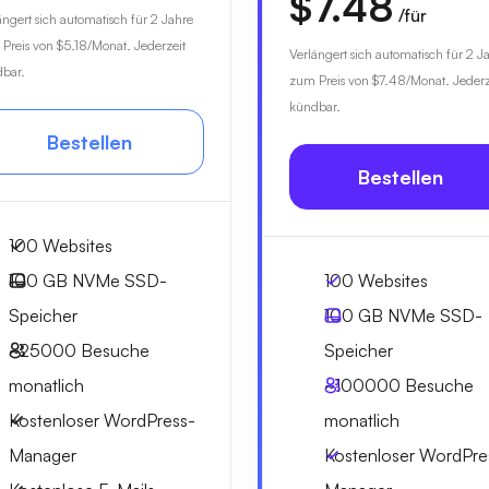
$7.48
/für
ängert sich automatisch für 2 Jahre
Preis von
$5.18
/Monat. Jederzeit
Verlängert sich automatisch für 2 J
bar.
zum Preis von
$7.48
/Monat. Jederz
kündbar.
Bestellen
Bestellen
100 Websites
100 GB
NVMe SSD-
100 Websites
Speicher
100 GB
NVMe SSD-
~25000
Besuche
Speicher
monatlich
~100000
Besuche
Kostenloser WordPress-
monatlich
Manager
Kostenloser WordPre