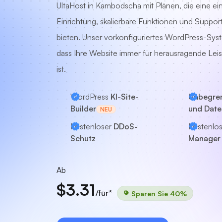
UltaHost in Kambodscha mit Plänen, die eine ei
Einrichtung, skalierbare Funktionen und Suppor
bieten. Unser vorkonfiguriertes WordPress-Syst
dass Ihre Website immer für herausragende Leis
ist.
WordPress
KI-Site-
Unbegren
Builder
und Dat
NEU
Kostenloser
DDoS-
Kostenlo
Schutz
Manager
Ab
$3.31
/für*
Sparen Sie 40%