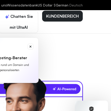
e uns
Wissensdatenbank
US Dollar
$
German
Deutsch
KUNDENBEREICH
Chatten Sie
mit UltaAI
osting-Berater
lles rund um Domain und
personalisierten