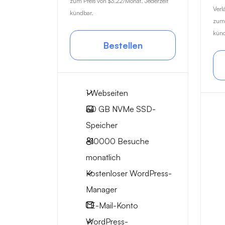
zum Preis von
$3.22
/Monat. Jederzeit
Verl
kündbar.
zum 
künd
Bestellen
1 Webseiten
30 GB
NVMe SSD-
Speicher
~10000
Besuche
monatlich
Kostenloser WordPress-
Manager
1
E-Mail-Konto
WordPress-