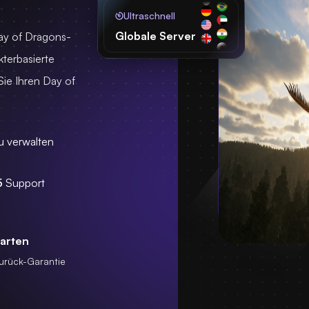
Ultraschnell
Globale Server
Day of Dragons-
kterbasierte
Sie Ihren Day of
u verwalten
5
Support
tarten
urück-Garantie