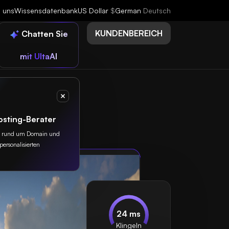
e uns
Wissensdatenbank
US Dollar
$
German
Deutsch
KUNDENBEREICH
Chatten Sie
mit UltaAI
osting-Berater
lles rund um Domain und
personalisierten
24 ms
Klingeln