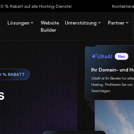
 40 % Rabatt auf alle Hosting-Dienste!
Kontaktier
Lösungen
Website
Unterstützung
Partner
Builder
UltaAI
Neu
Ihr Domain- und H
0 % RABATT
UltaAI ist Ihr Berater für a
Hosting. Profitieren Sie von 
s
Vorschlägen.