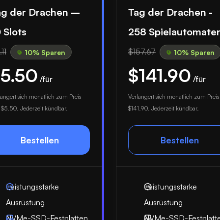
ag der Drachen –
Tag der Drachen -
 Slots
258 Spielautomate
11
$157.67
10% Sparen
10% Sparen
5.50
$141.90
/für
/für
längert sich monatlich zum Preis
Verlängert sich monatlich zum Preis
n
$5.50
. Jederzeit kündbar.
$141.90
. Jederzeit kündbar.
Bestellen
Bestellen
Leistungsstarke
Leistungsstarke
Ausrüstung
Ausrüstung
NVMe-SSD-Festplatten
NVMe-SSD-Festplatt