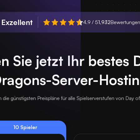
Exzellent
n
4.9 / 5
1,932
Bewertunge
n Sie jetzt Ihr bestes 
ragons-Server-Hosti
n die günstigsten Preispläne für alle Spielserverstufen von Day o
10 Spieler