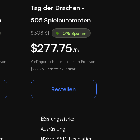
Tag der Drachen -
n
505 Spielautomaten
$308.61
10% Sparen
$277.75
/für
 von
Verlängert sich monatlich zum Preis von
$277.75
. Jederzeit kündbar.
Bestellen
Leistungsstarke
Ausrüstung
en
NVMe-SSD-Festplatten