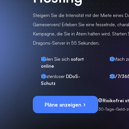
Steigern Sie die Intensität mit der Miete eines 
Gameservers! Erleben Sie eine fesselnde, chara
Kampagne, die Sie in Atem halten wird. Starten 
Dragons-Server in 55 Sekunden.
Holen Sie sich
sofort
Einfach z
online
Kostenloser
DDoS-
24/7/36
Schutz
Risikofrei s
Pläne anzeigen
30-Tage-Geld-z