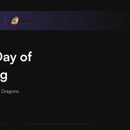
n
Day of
ng
f Dragons.