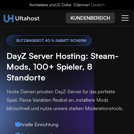
Kontaktiere uns
US Dollar
$
German
Deutsch
KUNDENBEREICH
BLITZANGEBOT: 40 % RABATT SICHERN!
DayZ Server Hosting: Steam-
Mods, 100+ Spieler, 8
Standorte
Hoste Deinen privaten DayZ-Server für das perfekte
Spiel. Passe Variablen flexibel an, installiere Mods
blitzschnell und nutze unsere starken Moderationstools.
Schnelle Einrichtung