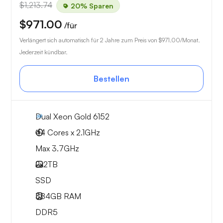
$1,213.74
20% Sparen
$971.00
/für
Verlängert sich automatisch für 2 Jahre zum Preis von
$971.00
/Monat.
Jederzeit kündbar.
Bestellen
Dual Xeon Gold 6152
44 Cores x 2.1GHz
Max 3.7GHz
2x
2TB
SSD
384GB
RAM
DDR5