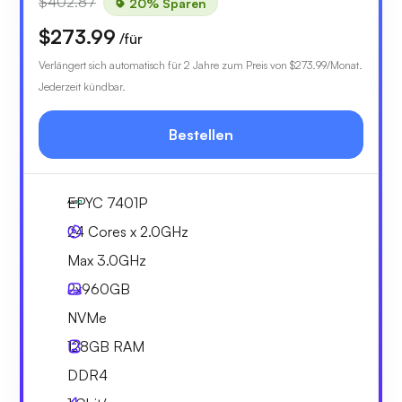
$402.87
20% Sparen
$273.99
/für
Verlängert sich automatisch für 2 Jahre zum Preis von
$273.99
/Monat.
Jederzeit kündbar.
Bestellen
EPYC 7401P
24 Cores x 2.0GHz
Max 3.0GHz
2x
960GB
NVMe
128GB
RAM
DDR4