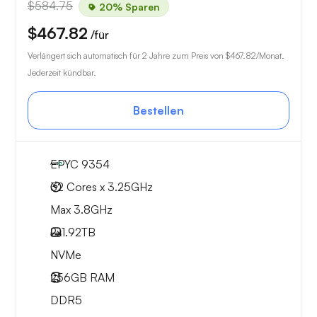
$584.75
20% Sparen
$467.82
/für
Verlängert sich automatisch für 2 Jahre zum Preis von
$467.82
/Monat.
Jederzeit kündbar.
Bestellen
EPYC 9354
32 Cores x 3.25GHz
Max 3.8GHz
2x
1.92TB
NVMe
256GB
RAM
DDR5