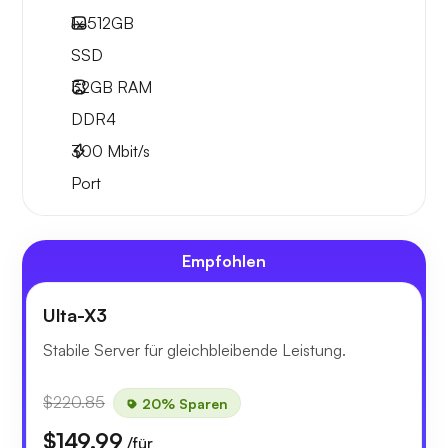
1x
512GB
SSD
32GB
RAM
DDR4
300
Mbit/s
Port
Empfohlen
Ulta-X3
Stabile Server für gleichbleibende Leistung.
$220.85
20% Sparen
$149.99
/für