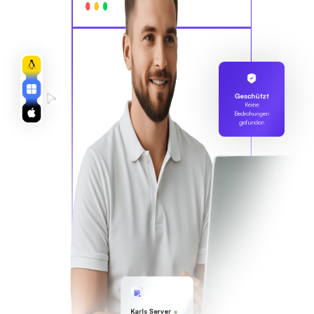
Geschützt
Keine
Bedrohungen
gefunden
Karls Server