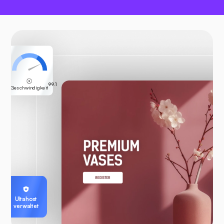
99.1
Geschwindigkeit
Ultahost
verwaltet