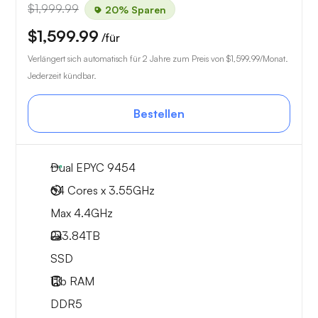
$1,999.99
20% Sparen
$1,599.99
/für
Verlängert sich automatisch für 2 Jahre zum Preis von
$1,599.99
/Monat.
Jederzeit kündbar.
Bestellen
Dual EPYC 9454
64 Cores x 3.55GHz
Max 4.4GHz
2x
3.84TB
SSD
1Tb
RAM
DDR5