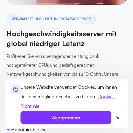
VERWALTETE UND LEISTUNGSSTARKE SERVER
Hochgeschwindigkeitsserver mit
global niedriger Latenz
Profitieren Sie von überragender Leistung dank
hochgetakteter CPUs und bedarfsgerechten
Netzwerkgeschwindigkeiten von bis zu 10 Gbit/s. Unsere
globalen Rechenzentrumsstandorte gewährleisten einen
Unsere Website verwendet Cookies, um Ihnen
durchschnittlichen Ping von rund 50 Millisekunden für
das bestmögliche Erlebnis zu bieten.
Cookie-
schnellen und zuverlässigen Zugriff weltweit.
Richtlinie
Akzeptieren
Hochtakt-CPUs