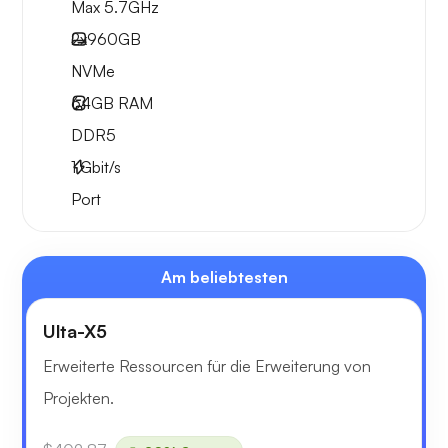
Max 5.7GHz
2x
960GB
NVMe
64GB
RAM
DDR5
1
Gbit/s
Port
Am beliebtesten
Ulta-X5
Erweiterte Ressourcen für die Erweiterung von
Projekten.