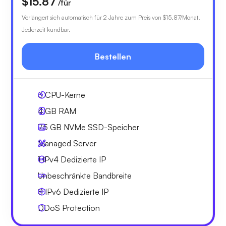
$15.87
/für
Verlängert sich automatisch für 2 Jahre zum Preis von
$15.87
/Monat.
Jederzeit kündbar.
Bestellen
3
CPU-Kerne
4 GB
RAM
75 GB
NVMe SSD-Speicher
Managed Server
1 IPv4
Dedizierte IP
Unbeschränkte
Bandbreite
8 IPv6
Dedizierte IP
DDoS Protection