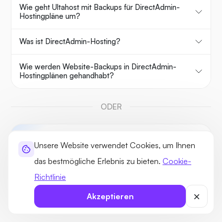
Wie geht Ultahost mit Backups für DirectAdmin-
Hostingpläne um?
Was ist DirectAdmin-Hosting?
Wie werden Website-Backups in DirectAdmin-
Hostingplänen gehandhabt?
ODER
Frag UltaAI
Unsere Website verwendet Cookies, um Ihnen
Ihr Domain- und Hosting-Berater.
das bestmögliche Erlebnis zu bieten.
Cookie-
Richtlinie
Akzeptieren