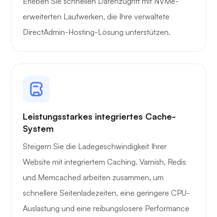
Erleben Sie schnellen Datenzugriff mit NVMe-
erweiterten Laufwerken, die Ihre verwaltete
DirectAdmin-Hosting-Lösung unterstützen.
Röntgen
Leistungsstarkes integriertes Cache-
System
Wunder
Steigern Sie die Ladegeschwindigkeit Ihrer
Website mit integriertem Caching. Varnish, Redis
und Memcached arbeiten zusammen, um
schnellere Seitenladezeiten, eine geringere CPU-
Spielröhre
Auslastung und eine reibungslosere Performance