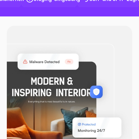
Docker
OpenVPN
WooCommerce
Laravel