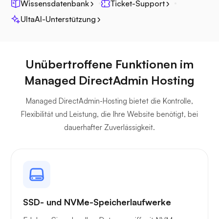
Wissensdatenbank
Ticket-Support
Jitsi
UltaAI-Unterstützung
Unübertroffene Funktionen im
Managed DirectAdmin Hosting
Plex
Managed DirectAdmin-Hosting bietet die Kontrolle,
Flexibilität und Leistung, die Ihre Website benötigt, bei
dauerhafter Zuverlässigkeit.
Eigener Cast
SSD- und NVMe-Speicherlaufwerke
Wireguard