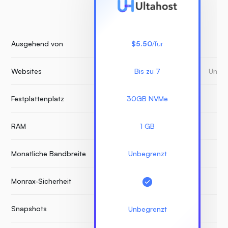
Ausgehend von
$5.50
/für
Websites
Bis zu 7
Unbeg
Festplattenplatz
30GB NVMe
RAM
1 GB
Monatliche Bandbreite
Unbegrenzt
Monrax-Sicherheit
Snapshots
K
Unbegrenzt