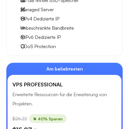
50 GB
NVMe SSD-Speicher
Managed Server
1 IPv4
Dedizierte IP
Unbeschränkte
Bandbreite
6 IPv6
Dedizierte IP
DDoS Protection
Am beliebtesten
VPS PROFESSIONAL
Erweiterte Ressourcen für die Erweiterung von
Projekten.
$26.22
40% Sparen