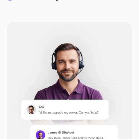
Drupal
Opencart
Prestashop