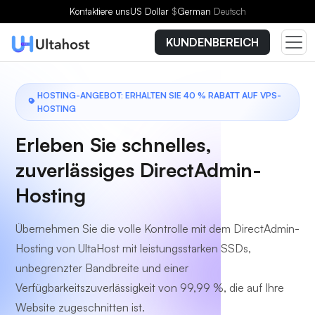
Wählen Sie einen Tarif
Kontaktiere uns
US Dollar
$
German
Deutsch
KUNDENBEREICH
HOSTING-ANGEBOT: ERHALTEN SIE 40 % RABATT AUF VPS-
HOSTING
Erleben Sie schnelles,
zuverlässiges DirectAdmin-
Hosting
Übernehmen Sie die volle Kontrolle mit dem DirectAdmin-
Hosting von UltaHost mit leistungsstarken SSDs,
unbegrenzter Bandbreite und einer
Verfügbarkeitszuverlässigkeit von 99,99 %, die auf Ihre
Website zugeschnitten ist.