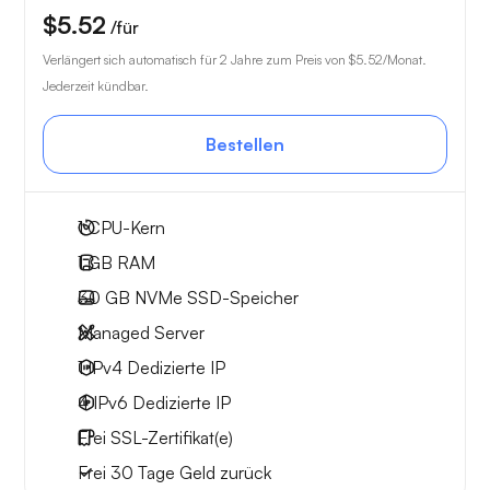
$5.52
/für
Verlängert sich automatisch für 2 Jahre zum Preis von
$5.52
/Monat.
Jederzeit kündbar.
Bestellen
1
CPU-Kern
1 GB
RAM
30 GB
NVMe SSD-Speicher
Managed Server
1 IPv4
Dedizierte IP
4 IPv6
Dedizierte IP
Frei
SSL-Zertifikat(e)
Frei
30 Tage
Geld zurück