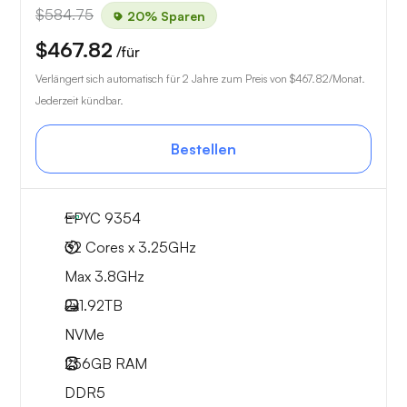
$584.75
20% Sparen
$467.82
/für
Verlängert sich automatisch für 2 Jahre zum Preis von
$467.82
/Monat.
Jederzeit kündbar.
Bestellen
EPYC 9354
32 Cores x 3.25GHz
Max 3.8GHz
2x
1.92TB
NVMe
256GB
RAM
DDR5