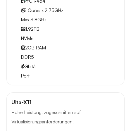
EPYC 9454
48 Cores x 2.75GHz
Max 3.8GHz
2x
1.92TB
NVMe
512GB
RAM
DDR5
2
Gbit/s
Port
Ulta-X11
Hohe Leistung, zugeschnitten auf
Virtualisierungsanforderungen.