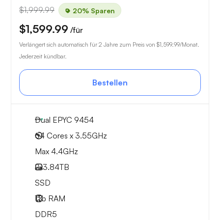
$1,999.99
20% Sparen
$1,599.99
/für
Verlängert sich automatisch für 2 Jahre zum Preis von
$1,599.99
/Monat.
Jederzeit kündbar.
Bestellen
Dual EPYC 9454
64 Cores x 3.55GHz
Max 4.4GHz
2x
3.84TB
SSD
1Tb
RAM
DDR5