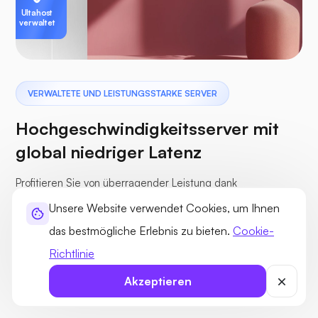
Ultahost
verwaltet
VERWALTETE UND LEISTUNGSSTARKE SERVER
Hochgeschwindigkeitsserver mit
global niedriger Latenz
Profitieren Sie von überragender Leistung dank
hochgetakteter CPUs und bedarfsgerechten
Unsere Website verwendet Cookies, um Ihnen
Netzwerkgeschwindigkeiten von bis zu 10 Gbit/s. Unsere
das bestmögliche Erlebnis zu bieten.
Cookie-
globalen Rechenzentrumsstandorte gewährleisten einen
Richtlinie
durchschnittlichen Ping von rund 50 Millisekunden für
Akzeptieren
schnellen und zuverlässigen Zugriff weltweit.