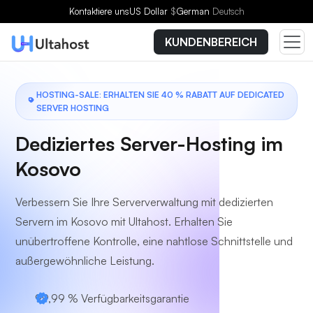
Wählen Sie einen Tarif
Kontaktiere uns
US Dollar
$
German
Deutsch
KUNDENBEREICH
HOSTING-SALE: ERHALTEN SIE 40 % RABATT AUF DEDICATED
SERVER HOSTING
Dediziertes Server-Hosting im
Kosovo
Verbessern Sie Ihre Serververwaltung mit dedizierten
Servern im Kosovo mit Ultahost. Erhalten Sie
unübertroffene Kontrolle, eine nahtlose Schnittstelle und
außergewöhnliche Leistung.
99,99 % Verfügbarkeitsgarantie