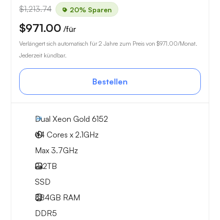
$1,213.74
20% Sparen
$971.00
/für
Verlängert sich automatisch für 2 Jahre zum Preis von
$971.00
/Monat.
Jederzeit kündbar.
Bestellen
Dual Xeon Gold 6152
44 Cores x 2.1GHz
Max 3.7GHz
2x
2TB
SSD
384GB
RAM
DDR5