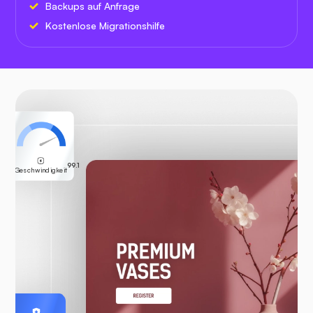
Backups auf Anfrage
Kostenlose Migrationshilfe
99.1
Geschwindigkeit