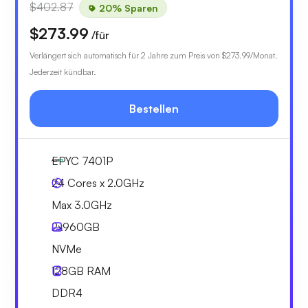
$402.87
20% Sparen
$273.99
/für
Verlängert sich automatisch für 2 Jahre zum Preis von
$273.99
/Monat.
Jederzeit kündbar.
Bestellen
EPYC 7401P
24 Cores x 2.0GHz
Max 3.0GHz
2x
960GB
NVMe
128GB
RAM
DDR4