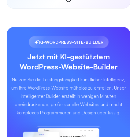
KI-WORDPRESS-SITE-BUILDER
Jetzt mit KI-gestütztem
WordPress-Website-Builder
Nutzen Sie die Leistungsfähigkeit künstlicher Intelligenz,
um Ihre WordPress-Website mühelos zu erstellen. Unser
intelligenter Builder erstellt in wenigen Minuten
beeindruckende, professionelle Websites und macht
komplexes Programmieren und Design überflüssig.