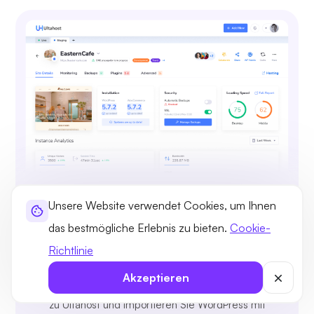
Vollständige WordPress-Kontrolle
Unsere Website verwendet Cookies, um Ihnen
und -Verwaltung
das bestmögliche Erlebnis zu bieten.
Cookie-
WordPress-Installationen können Sie mithilfe
Richtlinie
einer einfachen Liste ganz einfach anzeigen,
Akzeptieren
erstellen, bearbeiten und löschen. Migrieren Sie
zu Ultahost und importieren Sie WordPress mit