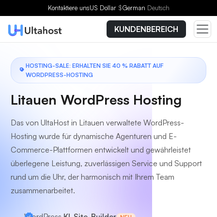
Wählen Sie einen Tarif
Kontaktiere uns
US Dollar
$
German
Deutsch
KUNDENBEREICH
HOSTING-SALE: ERHALTEN SIE 40 % RABATT AUF
WORDPRESS-HOSTING
Litauen WordPress Hosting
Das von UltaHost in Litauen verwaltete WordPress-
Hosting wurde für dynamische Agenturen und E-
Commerce-Plattformen entwickelt und gewährleistet
überlegene Leistung, zuverlässigen Service und Support
rund um die Uhr, der harmonisch mit Ihrem Team
zusammenarbeitet.
WordPress
KI-Site-Builder