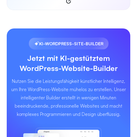
KI-WORDPRESS-SITE-BUILDER
Jetzt mit KI-gestütztem
WordPress-Website-Builder
Nutzen Sie die Leistungsfähigkeit künstlicher Intelligenz,
um Ihre WordPress-Website mühelos zu erstellen. Unser
intelligenter Builder erstellt in wenigen Minuten
beeindruckende, professionelle Websites und macht
komplexes Programmieren und Design überflüssig.