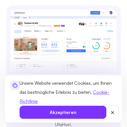
Vollständige WordPress-Kontrolle
Unsere Website verwendet Cookies, um Ihnen
und -Verwaltung
das bestmögliche Erlebnis zu bieten.
Cookie-
Zeigen Sie WordPress-Installationen einfach an,
Richtlinie
erstellen, bearbeiten oder löschen Sie sie und
Akzeptieren
migrieren Sie mit einem einzigen Klick zu
UltaHost.