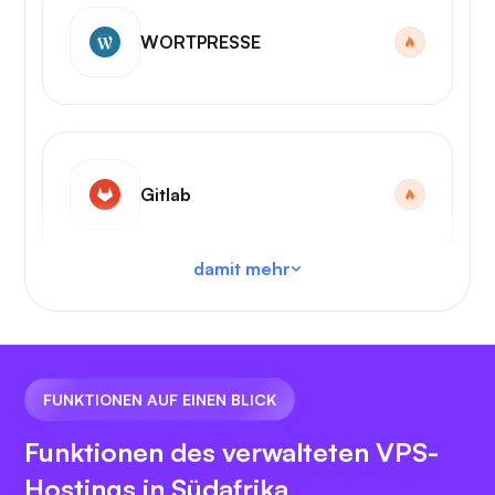
WORTPRESSE
Gitlab
damit mehr
VS Code
FUNKTIONEN AUF EINEN BLICK
Funktionen des verwalteten VPS-
Hostings in Südafrika