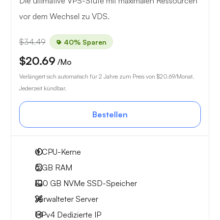
Die ultimative VPS-Stufe mit maximalen Ressourcen
vor dem Wechsel zu VDS.
$34.49
40% Sparen
$20.69
/Mo
Verlängert sich automatisch für 2 Jahre zum Preis von
$20.69
/Monat.
Jederzeit kündbar.
Bestellen
4
CPU-Kerne
6 GB
RAM
100 GB
NVMe SSD-Speicher
Verwalteter Server
1 IPv4
Dedizierte IP