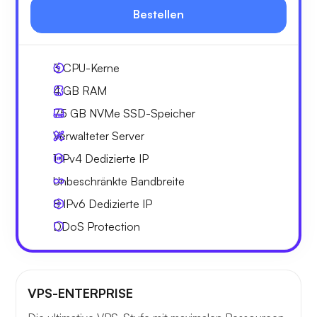
Bestellen
3
CPU-Kerne
4 GB
RAM
75 GB
NVMe SSD-Speicher
Verwalteter Server
1 IPv4
Dedizierte IP
Unbeschränkte
Bandbreite
8 IPv6
Dedizierte IP
DDoS Protection
VPS-ENTERPRISE