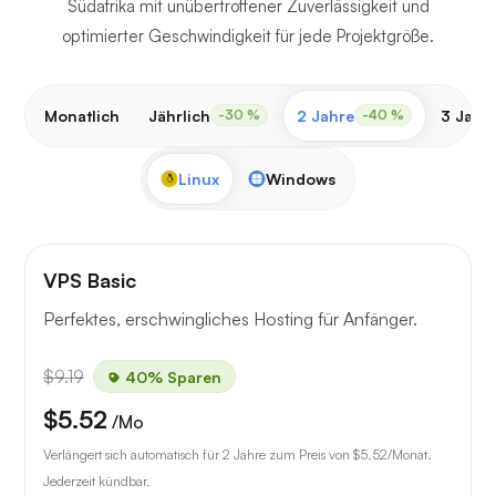
Südafrika mit unübertroffener Zuverlässigkeit und
optimierter Geschwindigkeit für jede Projektgröße.
Monatlich
Jährlich
2 Jahre
3 Jahr
-30 %
-40 %
Linux
Windows
VPS Basic
Perfektes, erschwingliches Hosting für Anfänger.
$9.19
40% Sparen
$5.52
/Mo
Verlängert sich automatisch für 2 Jahre zum Preis von
$5.52
/Monat.
Jederzeit kündbar.