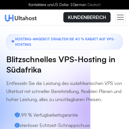
Wählen Sie einen Tarif
Kontaktiere uns
US Dollar
$
German
Deutsch
KUNDENBEREICH
HOSTING-ANGEBOT: ERHALTEN SIE 40 % RABATT AUF VPS-
HOSTING
Blitzschnelles VPS-Hosting in
Südafrika
Entfesseln Sie die Leistung des südafrikanischen VPS von
UltaHost mit schneller Bereitstellung, flexiblen Plänen und
hoher Leistung, alles zu unschlagbaren Preisen.
99,99 % Verfügbarkeitsgarantie
Kostenloser Echtzeit-Schnappschuss